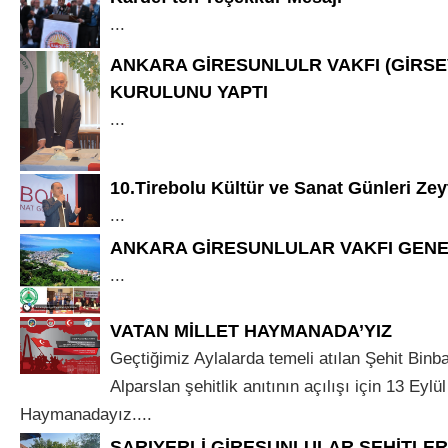
...
ANKARA GİRESUNLULR VAKFI (GİRSE
KURULUNU YAPTI
...
10.Tirebolu Kültür ve Sanat Günleri Ze
...
ANKARA GİRESUNLULAR VAKFI GENE
...
VATAN MİLLET HAYMANADA’YIZ
Geçtiğimiz Aylalarda temeli atılan Şehit Binb
Alparslan şehitlik anıtının açılışı için 13 Eyl
Haymanadayız....
SARIYERLİ GİRESUNLULAR ŞEHİTLER