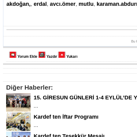
akdoğan,
,
erdal
,
avcı.ömer
,
mutlu
,
karaman.abdu
Bu 
Yorum Ekle
Yazdır
Yukarı
Diğer Haberler:
15. GİRESUN GÜNLERİ 1-4 EYLÜL’DE 
...
Kardef ten İftar Programı
...
Kardef ten Teşekkür Mesajı