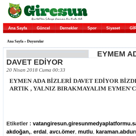
Ana Sayfa
Güncel
Dernekler
Spor
Siyaset
Gİ
Ana Sayfa
»
Duyurular
EYMEM AD
DAVET EDİYOR
20 Nisan 2018 Cuma 00:33
EYMEN ADA BİZLERİ DAVET EDİYOR BİZD
ARTIK , YALNIZ BIRAKMAYALIM EYMEN'C
Etiketler :
vatangiresun.giresunmedyaplatformu.s
akdoğan,
,
erdal
,
avcı.ömer
,
mutlu
,
karaman.abdu