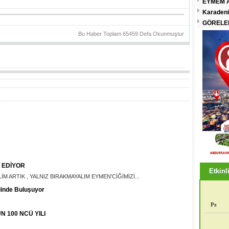
EYMEM A
Karadeni
GÖRELEN
Bu Haber Toplam 65459 Defa Okunmuştur
 EDİYOR
Etkinli
M ARTIK , YALNIZ BIRAKMAYALIM EYMEN'CİĞİMİZİ...
linde Buluşuyor
Pz
 100 NCÜ YILI