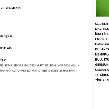
EVU VERMEYİN
U/19 ELİ
MAVİ EK
İĞNELİ 
elediyesi
EMRİND
Fiskobirli
HİP ÇIK
BULANCA
MEMURLA
BULUŞT
FTAR
GİRESUN
 İFTAR PROGRAMI. ESENYURT SİZİ BEKLİYOR 5000 KİŞİLİK
OSMAN A
RAHMAN ADA DAVET EDİYOR İCABET SİZDEN .28 HAZİRAN
15. GİRE
YİNE YEN