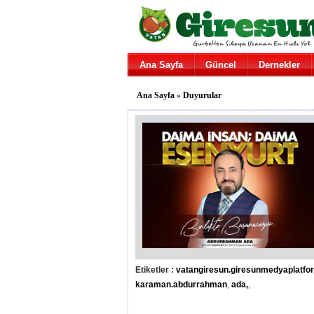
Ana Sayfa
Güncel
Dernekler
Ana Sayfa
»
Duyurular
Etiketler :
vatangiresun.giresunmedyaplatfo
karaman.abdurrahman
,
ada,
,