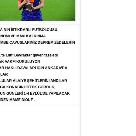
T A NIN İSTİKRARLI FUTBOLCUSU
ONOMİ VE MAVİ KALKINMA
PEMBE ÇAVUŞLARIMIZ DEPREM ZEDELERİN
k’te Lütfi Bayraktar güven tazeledi
K VAKFI KURULUYOR
R HAKLI DAVALARI İÇİN ANKARA’DA
ULAR
LULAR ALAİYE ŞEHİTLERİNİ ANDILAR
ĞA KONAĞINI GİTTİK GÖRDÜK
SUN GÜNLERİ 1-4 EYLÜL’DE YAPILACAK
İDEN MAME DİOUF .