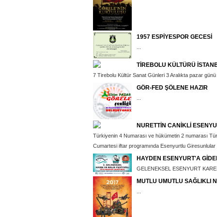
1957 ESPİYESPOR GECESİ
...
TİREBOLU KÜLTÜRÜ İSTAN
7 Tirebolu Kültür Sanat Günleri 3 Aralıkta pazar günü
GÖR-FED ŞÖLENE HAZIR
...
NURETTİN CANİKLİ ESENY
Türkiyenin 4 Numarası ve hükümetin 2 numarası Türk
Cumartesi iftar programında Esenyurtlu Giresunlular d
HAYDEN ESENYURT'A GİDE
GELENEKSEL ESENYURT KAREDE
MUTLU UMUTLU SAĞLIKLI N
...