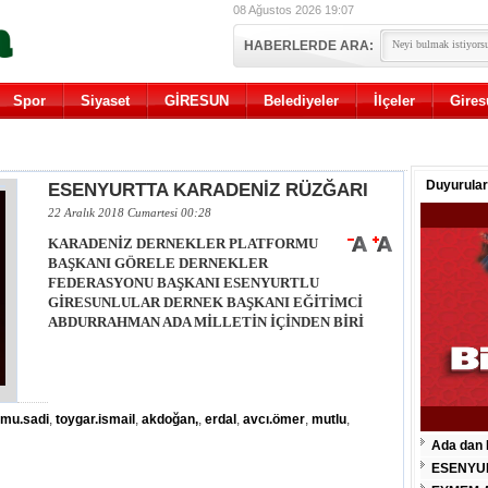
08 Ağustos 2026 19:07
HABERLERDE ARA:
Spor
Siyaset
GİRESUN
Belediyeler
İlçeler
Gires
Duyurular
ESENYURTTA KARADENİZ RÜZĞARI
22 Aralık 2018 Cumartesi 00:28
KARADENİZ DERNEKLER PLATFORMU
BAŞKANI GÖRELE DERNEKLER
FEDERASYONU BAŞKANI ESENYURTLU
GİRESUNLULAR DERNEK BAŞKANI EĞİTİMCİ
ABDURRAHMAN ADA MİLLETİN İÇİNDEN BİRİ
rmu.sadi
,
toygar.ismail
,
akdoğan,
,
erdal
,
avcı.ömer
,
mutlu
,
Ada dan 
ESENYU