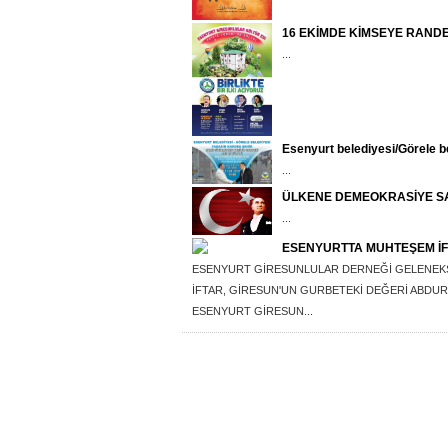
16 EKİMDE KİMSEYE RAND
...
Esenyurt belediyesi/Görele b
...
ÜLKENE DEMEOKRASİYE SA
...
ESENYURTTA MUHTEŞEM İ
ESENYURT GİRESUNLULAR DERNEĞİ GELENEKSEL
İFTAR, GİRESUN'UN GURBETEKİ DEĞERİ ABDUR
ESENYURT GİRESUN...