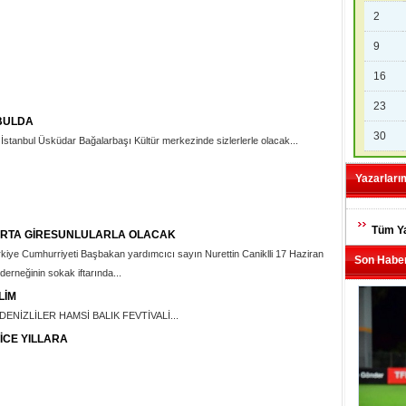
2
9
16
23
BULDA
30
 İstanbul Üsküdar Bağalarbaşı Kültür merkezinde sizlerlerle olacak...
Yazarları
Tüm Ya
URTA GİRESUNLULARLA OLACAK
iye Cumhurriyeti Başbakan yardımcıcı sayın Nurettin Caniklli 17 Haziran
Son Haber
erneğinin sokak iftarında...
LİM
NİZLİLER HAMSİ BALIK FEVTİVALİ...
İCE YILLARA