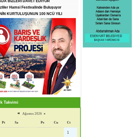
DA BİZLERİ DAVET EDİYOR
zliler Hamsi Festivalinde Buluşuyor
İN KURTULUŞUNUN 100 NCÜ YILI
k Takvimi
«
Ağustos 2026
»
Pt
Sa
Pe
Cu
Ct
1