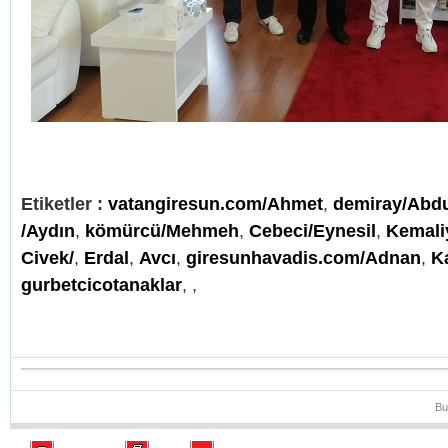
Etiketler :
vatangiresun.com/Ahmet
,
demiray/Abd
/Aydın
,
kömürcü/Mehmeh
,
Cebeci/Eynesil
,
Kemali
Civek/
,
Erdal
,
Avcı
,
giresunhavadis.com/Adnan
,
K
gurbetcicotanaklar
,
,
Bu