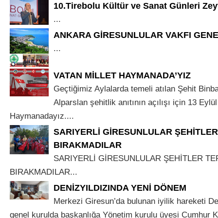
10.Tirebolu Kültür ve Sanat Günleri Ze
...
ANKARA GİRESUNLULAR VAKFI GENE
...
VATAN MİLLET HAYMANADA’YIZ
Geçtiğimiz Aylalarda temeli atılan Şehit Binb
Alparslan şehitlik anıtının açılışı için 13 Eyl
Haymanadayız....
SARIYERLİ GİRESUNLULAR ŞEHİTLER
BIRAKMADILAR
SARIYERLİ GİRESUNLULAR ŞEHİTLER TE
BIRAKMADILAR...
DENİZYILDIZINDA YENİ DÖNEM
Merkezi Giresun’da bulunan iyilik hareketi De
genel kurulda başkanlığa Yönetim kurulu üyesi Cumhur K