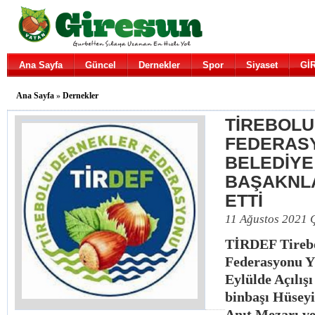
Ana Sayfa
Güncel
Dernekler
Spor
Siyaset
Gİ
Ana Sayfa
»
Dernekler
TİREBOLU
FEDERASY
BELEDİYE
BAŞAKNLA
ETTİ
11 Ağustos 2021 
TİRDEF Tirebo
Federasyonu Y
Eylülde Açılışı
binbaşı Hüseyi
Anıt Mezarı ve 