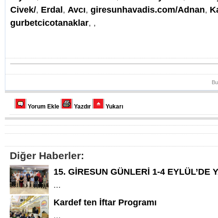
Civek/
,
Erdal
,
Avcı
,
giresunhavadis.com/Adnan
,
K
gurbetcicotanaklar
,
,
Bu
Yorum Ekle
Yazdır
Yukarı
Diğer Haberler:
15. GİRESUN GÜNLERİ 1-4 EYLÜL’DE 
...
Kardef ten İftar Programı
...