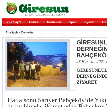
Ana Sayfa
Güncel
Dernekler
Spor
Siyaset
Gİ
Ana Sayfa
»
Dernekler
GİRESUN
DERNEĞİ
BAHÇEKÖY
28 Haziran 2021 
GİRESUNLU
DERNEĞİND
ZİYARET
Hafta sonu Sarıyer Bahçeköy’de Yıkı
de bu binada ikamet eden Bahçeköy 