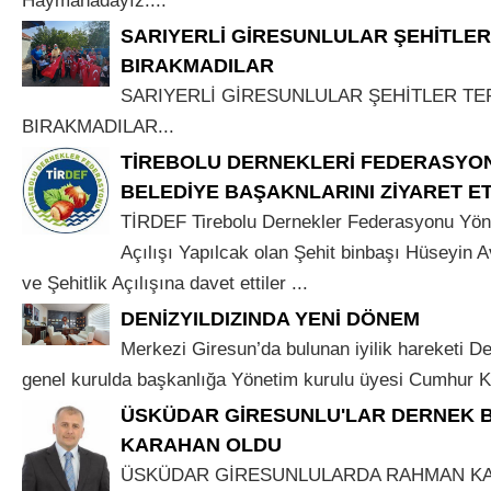
Haymanadayız....
SARIYERLİ GİRESUNLULAR ŞEHİTLER
BIRAKMADILAR
SARIYERLİ GİRESUNLULAR ŞEHİTLER TE
BIRAKMADILAR...
TİREBOLU DERNEKLERİ FEDERASYON
BELEDİYE BAŞAKNLARINI ZİYARET ET
TİRDEF Tirebolu Dernekler Federasyonu Yöne
Açılışı Yapılcak olan Şehit binbaşı Hüseyin A
ve Şehitlik Açılışına davet ettiler ...
DENİZYILDIZINDA YENİ DÖNEM
Merkezi Giresun’da bulunan iyilik hareketi De
genel kurulda başkanlığa Yönetim kurulu üyesi Cumhur K
ÜSKÜDAR GİRESUNLU'LAR DERNEK 
KARAHAN OLDU
ÜSKÜDAR GİRESUNLULARDA RAHMAN KAR