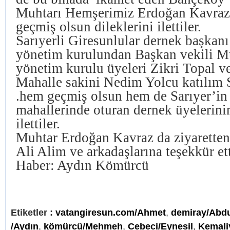
Muhtarı Hemşerimiz Erdoğan Kavrazı
geçmiş olsun dileklerini ilettiler.
Sarıyerli Giresunlular dernek başkanı
yönetim kurulundan Başkan vekili Mu
yönetim kurulu üyeleri Zikri Topal 
Mahalle sakini Nedim Yolcu katılım 
.hem geçmiş olsun hem de Sarıyer’in
mahallerinde oturan dernek üyelerini
ilettiler.
Muhtar Erdoğan Kavraz da ziyaretten
Ali Alim ve arkadaşlarına teşekkür ett
Haber: Aydın Kömürcü
Etiketler :
vatangiresun.com/Ahmet
,
demiray/Abd
/Aydın
,
kömürcü/Mehmeh
,
Cebeci/Eynesil
,
Kemali