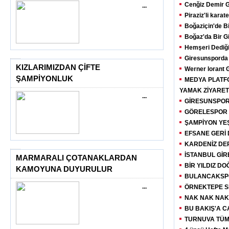
Cenğiz Demir 
...
Piraziz'li kara
Boğaziçin'de Bi
Boğaz'da Bir G
Hemşeri Dediği
Giresunsporda
KIZLARIMIZDAN ÇİFTE
Werner lorant 
ŞAMPİYONLUK
MEDYA PLATF
YAMAK ZİYARET
...
GİRESUNSPOR
GÖRELESPOR İ
ŞAMPİYON YEŞ
EFSANE GERİ
KARDENİZ DE
İSTANBUL GİR
MARMARALI ÇOTANAKLARDAN
BİR YILDIZ D
KAMOYUNA DUYURULUR
BULANCAKSPO
...
ÖRNEKTEPE S
NAK NAK NAK
BU BAKIŞ'A 
TURNUVA TÜM