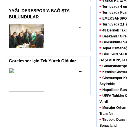
4 üncü Hafta M
Turnuvada 4 ün
YAĞLIDERESPOR’A BAĞIŞTA
Turnuvada Pua
BULUNDULAR
EMEKSANSPOR
Turnuvada 2.Ha
...
48 Dernek Takı
Başkanlar Gire
Giresunlular S
Topal Osmanağa
GİRESUN SPOR
BAŞLADI İNŞAL
Görelespor İçin Tek Yürek Oldular
Gümüşhanespor
...
Kendini Gires
Giresunspor Ko
Seyircide
Napoli'den Bura
UEFA Tahkim Ku
Verdi
Menajer Orhan
Transfer
Tirebolu Danış
Sonuçlandı