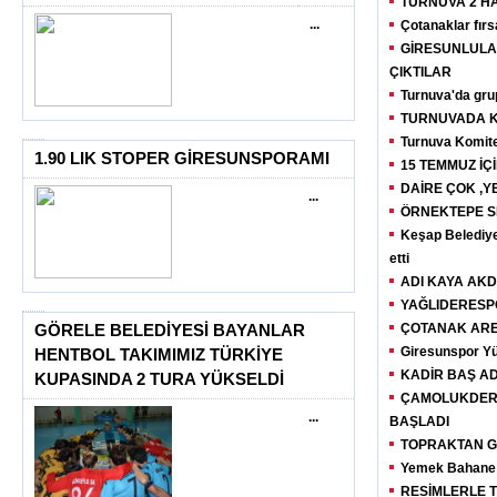
TURNUVA 2 H
...
Çotanaklar fırsa
GİRESUNLULAR
ÇIKTILAR
Turnuva'da grupl
TURNUVADA K
Turnuva Komitesi
1.90 LIK STOPER GİRESUNSPORAMI
15 TEMMUZ İÇ
DAİRE ÇOK ,Y
...
ÖRNEKTEPE S
Keşap Belediye
etti
ADI KAYA AK
YAĞLIDERESP
ÇOTANAK AREN
GÖRELE BELEDİYESİ BAYANLAR
Giresunspor Yü
HENTBOL TAKIMIMIZ TÜRKİYE
KADİR BAŞ A
KUPASINDA 2 TURA YÜKSELDİ
ÇAMOLUKDERN
...
BAŞLADI
TOPRAKTAN G
Yemek Bahane
RESİMLERLE 