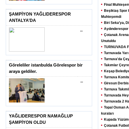
Final Muhteşem
Beşiktaş Spor K
ŞAMPİYON YAĞLIDERESPOR
Muhteşemdi
ANTALYA’DA
Biri Seka’ya, D
Aydınderespor
...
Çotanak Arena 
Unutuldu
TURNUVADA Fİ
Turnuvada Yarı 
Turnuva'da Çeyr
Göreleliler istanbulda Görelespor bir
Takımlar Çeyrek
araya geldiler.
Keşap Belediye
Turnuva Komites
...
Giresun Derbis
Turnuva Takıml
Turnuvada Hey
Turnuvada 2 Ha
Topal Osman A
kuraları
YAĞLIDERESPOR NAMAĞLUP
Kupada Yüzümü
ŞAMPİYON OLDU
Çotanak Futbol