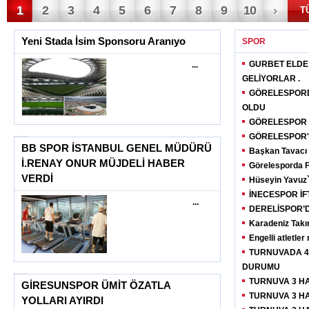
1
2
3
4
5
6
7
8
9
10
›
T
Yeni Stada İsim Sponsoru Aranıyo
SPOR
GURBET ELDE 
...
GELİYORLAR .
GÖRELESPOR
OLDU
GÖRELESPOR
GÖRELESPOR'
BB SPOR İSTANBUL GENEL MÜDÜRÜ
Başkan Tavacı 
İ.RENAY ONUR MÜJDELİ HABER
Görelesporda 
VERDİ
Hüseyin Yavuz`
İNECESPOR İ
...
DERELİSPOR’D
Karadeniz Takıml
Engelli atletle
TURNUVADA 4
DURUMU
TURNUVA 3 H
GİRESUNSPOR ÜMİT ÖZATLA
TURNUVA 3 H
YOLLARI AYIRDI