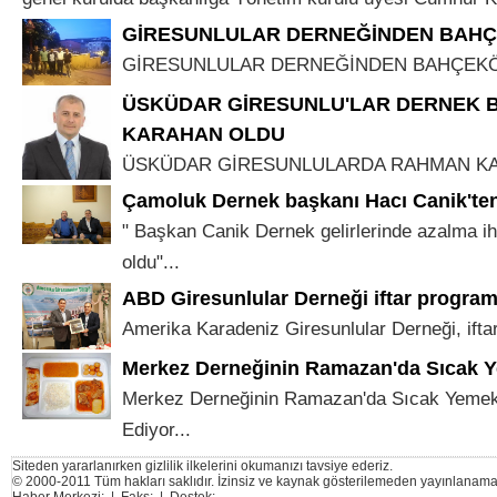
GİRESUNLULAR DERNEĞİNDEN BAHÇ
GİRESUNLULAR DERNEĞİNDEN BAHÇEKÖY
ÜSKÜDAR GİRESUNLU'LAR DERNEK 
KARAHAN OLDU
ÜSKÜDAR GİRESUNLULARDA RAHMAN KAR
Çamoluk Dernek başkanı Hacı Canik'te
" Başkan Canik Dernek gelirlerinde azalma iht
oldu"...
ABD Giresunlular Derneği iftar program
Amerika Karadeniz Giresunlular Derneği, iftar
Merkez Derneğinin Ramazan'da Sıcak 
Merkez Derneğinin Ramazan'da Sıcak Yeme
Ediyor...
Siteden yararlanırken gizlilik ilkelerini okumanızı tavsiye ederiz.
© 2000-2011 Tüm hakları saklıdır. İzinsiz ve kaynak gösterilemeden yayınlanama