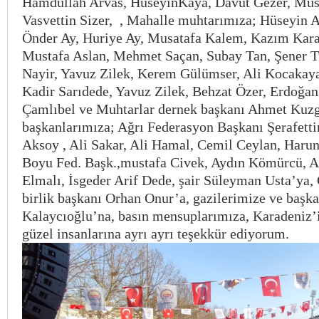
Hamdullah Arvas, HüseyinKaya, Davut Gezer, Must
Vasvettin Sizer, , Mahalle muhtarımıza; Hüseyin A
Önder Ay, Huriye Ay, Musatafa Kalem, Kazım Kara
Mustafa Aslan, Mehmet Saçan, Subay Tan, Şener T
Nayir, Yavuz Zilek, Kerem Gülümser, Ali Kocakaya
Kadir Sarıdede, Yavuz Zilek, Behzat Özer, Erdoğa
Çamlıbel ve Muhtarlar dernek başkanı Ahmet Kuzgu
başkanlarımıza; Ağrı Federasyon Başkanı Şerafetti
Aksoy , Ali Sakar, Ali Hamal, Cemil Ceylan, Ha
Boyu Fed. Başk.,mustafa Civek, Aydın Kömürcü, A
Elmalı, İsgeder Arif Dede, şair Süleyman Usta’ya,
birlik başkanı Orhan Onur’a, gazilerimize ve başka
Kalaycıoğlu’na, basın mensuplarımıza, Karadeniz’
güzel insanlarına ayrı ayrı teşekkür ediyorum.