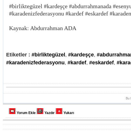
#birliktegüzel #kardeşçe #abdurrahmanada #esenyu
#karadenizfederasyonu #kardef #eskardef #karaden
Kaynak: Abdurrahman ADA
Etiketler :
#birliktegüzel
,
#kardeşçe
,
#abdurrahma
#karadenizfederasyonu
,
#kardef
,
#eskardef
,
#kara
Bu 
Yorum Ekle
Yazdır
Yukarı