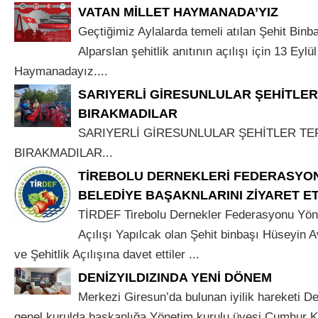
VATAN MİLLET HAYMANADA’YIZ
Geçtiğimiz Aylalarda temeli atılan Şehit Binb
Alparslan şehitlik anıtının açılışı için 13 Eyl
Haymanadayız....
SARIYERLİ GİRESUNLULAR ŞEHİTLER
BIRAKMADILAR
SARIYERLİ GİRESUNLULAR ŞEHİTLER TE
BIRAKMADILAR...
TİREBOLU DERNEKLERİ FEDERASYON
BELEDİYE BAŞAKNLARINI ZİYARET ET
TİRDEF Tirebolu Dernekler Federasyonu Yöne
Açılışı Yapılcak olan Şehit binbaşı Hüseyin A
ve Şehitlik Açılışına davet ettiler ...
DENİZYILDIZINDA YENİ DÖNEM
Merkezi Giresun’da bulunan iyilik hareketi De
genel kurulda başkanlığa Yönetim kurulu üyesi Cumhur K