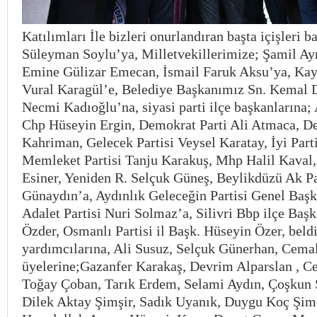
Katılımları İle bizleri onurlandıran başta içişleri 
Süleyman Soylu’ya, Milletvekillerimize; Şamil Ay
Emine Gülizar Emecan, İsmail Faruk Aksu’ya, Ka
Vural Karagül’e, Belediye Başkanımız Sn. Kemal D
Necmi Kadıoğlu’na, siyasi parti ilçe başkanlarına;
Chp Hüseyin Ergin, Demokrat Parti Ali Atmaca, De
Kahriman, Gelecek Partisi Veysel Karatay, İyi Par
Memleket Partisi Tanju Karakuş, Mhp Halil Kaval, 
Esiner, Yeniden R. Selçuk Güneş, Beylikdüzü Ak P
Günaydın’a, Aydınlık Geleceğin Partisi Genel Baş
Adalet Partisi Nuri Solmaz’a, Silivri Bbp ilçe Baş
Özder, Osmanlı Partisi il Başk. Hüseyin Özer, beld
yardımcılarına, Ali Susuz, Selçuk Günerhan, Cema
üyelerine;Gazanfer Karakaş, Devrim Alparslan , C
Toğay Çoban, Tarık Erdem, Selami Aydın, Çoşkun S
Dilek Aktay Şimşir, Sadık Uyanık, Duygu Koç Şim