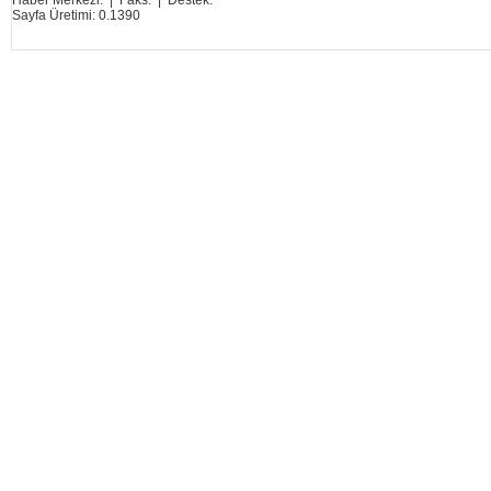
Haber Merkezi: | Faks: | Destek:
Sayfa Üretimi: 0.1390