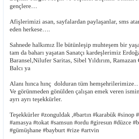
gençlere…
Afişlerimizi asan, sayfalardan paylaşanlar, sms ata
eden herkese….
Sahnede halkımız İle bütünleşip muhteşem bir yaş
tam da baharı yaşatan Sanatçı kardeşlerimiz Erdoğ
Baransel,Nilufer Saritas, Sibel Yıldırım, Ramaza
Balcı ya
Alanı hınca hınç dolduran tüm hemşehrilerimize
Ve görünmeden gönülden çalışan emek veren ismin
ayrı ayrı teşekkürler.
Teşekkürler #zonguldak ,#bartın #karabük #sino
#amasya #tokat #samsun #ordu #giresun #düzce #b
#gümüşhane #bayburt #rize #artvin