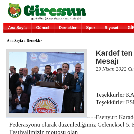
Ana Sayfa
Güncel
Dernekler
Spor
Siyaset
Gİ
Ana Sayfa
»
Dernekler
Kardef ten
Mesajı
29 Nisan 2022 C
Teşekkürler 
Teşekkürler E
Esenyurt Karad
Federasyonu olarak düzenlediğimiz Geleneksel 5.
Festivalimizin mottosu olan