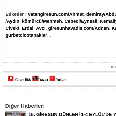
Etiketler :
vatangiresun.com/Ahmet
,
demiray/Abd
/Aydın
,
kömürcü/Mehmeh
,
Cebeci/Eynesil
,
Kemali
Civek/
,
Erdal
,
Avcı
,
giresunhavadis.com/Adnan
,
K
gurbetcicotanaklar
,
,
Bu 
Yorum Ekle
Yazdır
Yukarı
Diğer Haberler:
15. GİRESUN GÜNLERİ 1-4 EYLÜL’DE 