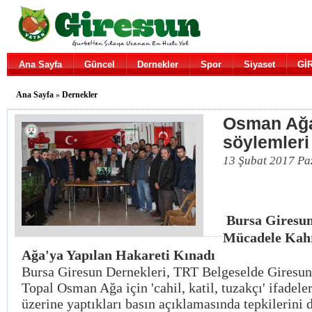
Ana Sayfa
Güncel
Dernekler
Spor
Siyaset
Gİ
Ana Sayfa
»
Dernekler
Osman Ağa
söylemleri
13 Şubat 2017 Pa
Bursa Giresun
Mücadele Kah
Ağa'ya Yapılan Hakareti Kınadı
Bursa Giresun Dernekleri, TRT Belgeselde Giresun
Topal Osman Ağa için 'cahil, katil, tuzakçı' ifadele
üzerine yaptıkları basın açıklamasında tepkilerini di