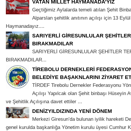
VATAN MİLLET HAYMANADA’YIZ
Geçtiğimiz Aylalarda temeli atılan Şehit Binb
Alparslan şehitlik anıtının açılışı için 13 Eyl
Haymanadayız....
SARIYERLİ GİRESUNLULAR ŞEHİTLER
BIRAKMADILAR
SARIYERLİ GİRESUNLULAR ŞEHİTLER TE
BIRAKMADILAR...
TİREBOLU DERNEKLERİ FEDERASYON
BELEDİYE BAŞAKNLARINI ZİYARET ET
TİRDEF Tirebolu Dernekler Federasyonu Yöne
Açılışı Yapılcak olan Şehit binbaşı Hüseyin A
ve Şehitlik Açılışına davet ettiler ...
DENİZYILDIZINDA YENİ DÖNEM
Merkezi Giresun’da bulunan iyilik hareketi De
genel kurulda başkanlığa Yönetim kurulu üyesi Cumhur K