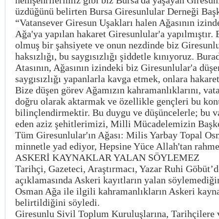
hemşehrilerimiz gibi biz Bursa'da yaşayan Giresunl
üzdüğünü belirten Bursa Giresunlular Derneği B
“Vatansever Giresun Uşakları halen Ağasının izin
Ağa'ya yapılan hakaret Giresunlular'a yapılmıştır.
olmuş bir şahsiyete ve onun nezdinde biz Giresunlu
haksızlığı, bu saygısızlığı şiddetle kınıyoruz. Bura
Atasının, Ağasının izindeki biz Giresunlular'a düşe
saygısızlığı yapanlarla kavga etmek, onlara hakaret
Bize düşen görev Ağamızın kahramanlıklarını, vata
doğru olarak aktarmak ve özellikle gençleri bu ko
bilinçlendirmektir. Bu duygu ve düşüncelerle; bu va
eden aziz şehitlerimizi, Milli Mücadelemizin Başk
Tüm Giresunlular'ın Ağası: Milis Yarbay Topal Os
minnetle yad ediyor, Hepsine Yüce Allah'tan rahmet
ASKERİ KAYNAKLAR YALAN SÖYLEMEZ
Tarihçi, Gazeteci, Araştırmacı, Yazar Ruhi Göbüt’
açıklamasında Askeri kayıtların yalan söylemediğini
Osman Ağa ile ilgili kahramanlıkların Askeri kayna
belirtildiğini söyledi.
Giresunlu Sivil Toplum Kuruluşlarına, Tarihçilere 