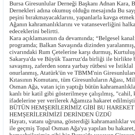
Bursa Giresunlular Derneği Başkanı Adnan Kara, B
Dernekleri adına okumuş olduğu mesajında Bu sayg
peşini bırakmayacaklarını, yapanlarla kavga etme
Ağanın kahramanlıklarını ve vatanseverliğini hal
edeceklerini belirtti.
Kara açıklamasının da devamında; “Belgesel kanal
programda; Balkan Savaşında dizinden yaralanmış,
civarındaki Rum Çetelerine karşı durmuş, Kurtuluş
Sakarya'da ve Büyük Taarruz'da birliği ile birlikte
savaşmış, zaferden sonra yarbay rütbesi ve İstiklal
onurlanmış, Atatürk'ün ve TBMM'nin Giresunlular
Kıtasının Komutanı, tüm Giresunluların Ağası, Mil
Osman Ağa, vatan için yaptığı bütün kahramanlıklar
kanlı bir katil gibi gösterilmeye çalışılmış, "cahil, 
ifadelerine yer verilerek Ağamıza hakaret edilmişti
BÜTÜN HEMŞERİLERİMİZ GİBİ BU HAREKET
HEMŞERİLERİMİZİ DERİNDEN ÜZDÜ
Hayatı, vatanı uğruna, gösterdiği kahramanlıklar v
ile geçmiş Topal Osman Ağa'ya yapılan bu hakaret,