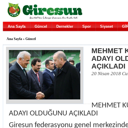
Ana Sayfa
Güncel
Dernekler
Spor
Siyaset
Gİ
Ana Sayfa
»
Güncel
MEHMET 
ADAYI O
AÇIKLADI
20 Nisan 2018 C
MEHMET K
ADAYI OLDUĞUNU AÇIKLADI
Giresun federasyonu genel merkezinde