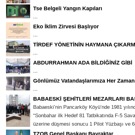
Tse Belgeli Yangın Kapıları
...
Eko İklim Zirvesi Başlıyor
...
TİRDEF YÖNETİNİN HAYMANA ÇIKARM
...
ABDURRAHMAN ADA BİLDİĞİNİZ GİBİ
...
Gönlümüz Vatandaşlarımıza Her Zaman
...
BABAESKİ ŞEHİTLERİ MEZARLARI BAŞ
Babaeski’nin Pancarköy Köyü’nde 1981 yılınd
“Sonbahar ilk Hedef 81 Tatbikatında F-5 Savaş
üzerine düşmesi sonucu 1 Pilot Yüzbaşı ve 64
TZOB Genel Başkanı Bayraktar