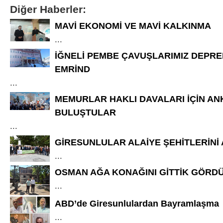
Diğer Haberler:
MAVİ EKONOMİ VE MAVİ KALKINMA
...
İĞNELİ PEMBE ÇAVUŞLARIMIZ DEPR
EMRİND
...
MEMURLAR HAKLI DAVALARI İÇİN AN
BULUŞTULAR
...
GİRESUNLULAR ALAİYE ŞEHİTLERİNİ
...
OSMAN AĞA KONAĞINI GİTTİK GÖRD
...
ABD’de Giresunlulardan Bayramlaşma
...