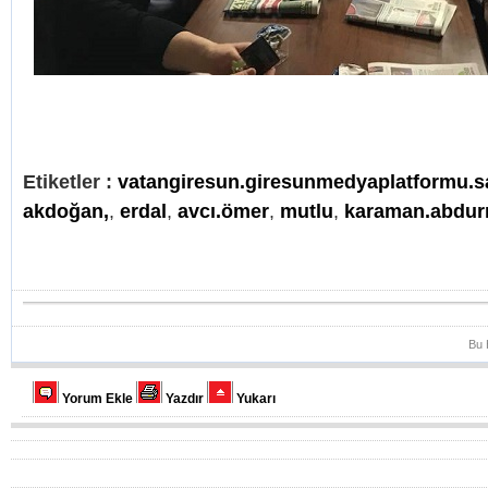
Etiketler :
vatangiresun.giresunmedyaplatformu.s
akdoğan,
,
erdal
,
avcı.ömer
,
mutlu
,
karaman.abdu
Bu 
Yorum Ekle
Yazdır
Yukarı