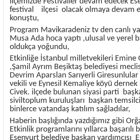
ilçemizde Festivaller devam edecek Es
festival
ilçesi
olacak olmaya devam 
konuştu,
Program Mavikaradeniz tv den canlı y
Musa Ada hoca yaptı ,ulusal ve yerel ba
oldukça yoğundu,
Etkinliğe İstanbul milletvekileri Emin
,Şamil Ayrım Beşiktaş belediyesi mecli
Devrim Aparslan Sarıyerli Giresunlula
vekili ve Eynesil Kemaliye köyü derne
Civek. ilçede bulunan siyasi parti
başk
siviltoplum kuruluşları
başkan temsilci
binlerce vatandaş katılım sağladılar,
Haberin başlığında yazdığımız gibi Or
Etkinlik programlarını yıllarca başarılı 
Esenyurt belediye başkan yardımcısı
E