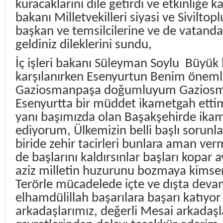
kuracaklarını dile getirdi ve etkinliğe kat
bakanı Milletvekilleri siyasi ve Siviltop
başkan ve temsilcilerine ve de vatanda
geldiniz dileklerini sundu,
İç işleri bakanı Süleyman Soylu
Büyük b
karşılanırken Esenyurtun Benim önemli
Gaziosmanpaşa doğumluyum Gaziosm
Esenyurtta bir müddet ikametgah ett
yanı başımızda olan Başakşehirde ika
ediyorum, Ülkemizin belli başlı sorunla
biride zehir tacirleri bunlara aman ver
de başlarını kaldırsınlar başları kopar ay
aziz milletin huzurunu bozmaya kimsen
Terörle mücadelede içte ve dışta deva
elhamdülillah başarılara başarı katıyor
arkadaşlarımız, değerli Mesai arkadaş