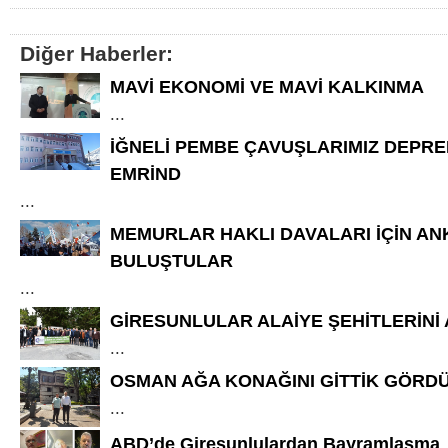
Diğer Haberler:
MAVİ EKONOMİ VE MAVİ KALKINMA
...
İĞNELİ PEMBE ÇAVUŞLARIMIZ DEPR
EMRİND
...
MEMURLAR HAKLI DAVALARI İÇİN AN
BULUŞTULAR
...
GİRESUNLULAR ALAİYE ŞEHİTLERİNİ
...
OSMAN AĞA KONAĞINI GİTTİK GÖRD
...
ABD’de Giresunlulardan Bayramlaşma