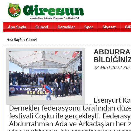
Ana Sayfa
Güncel
Dernekler
Spor
Siyaset
Gİ
Ana Sayfa
»
Güncel
ABDURRA
BİLDİĞİNİZ
28 Mart 2022 Paz
Esenyurt Ka
Dernekler federasyonu tarafından düz
festivali Coşku ile gerçekleşti. Federa
Abdurrahman Ada ve Arkadaşları her 