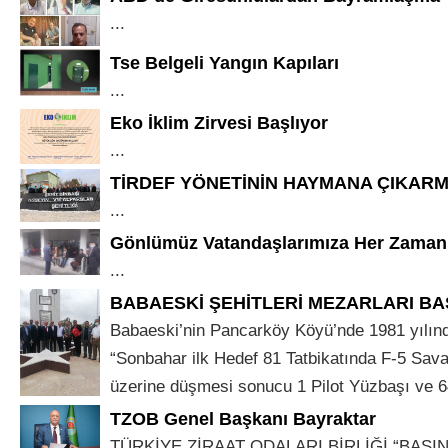
...
Tse Belgeli Yangın Kapıları
...
Eko İklim Zirvesi Başlıyor
...
TİRDEF YÖNETİNİN HAYMANA ÇIKARM
...
Gönlümüz Vatandaşlarımıza Her Zaman
...
BABAESKİ ŞEHİTLERİ MEZARLARI BAŞ
Babaeski’nin Pancarköy Köyü’nde 1981 yılınd
“Sonbahar ilk Hedef 81 Tatbikatında F-5 Savaş
üzerine düşmesi sonucu 1 Pilot Yüzbaşı ve 64
TZOB Genel Başkanı Bayraktar
TÜRKİYE ZİRAAT ODALARI BİRLİĞİ “BASIN 