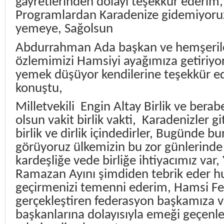
gayretlerinden dolayı teşekkür ederim
Programlardan Karadenize gidemiyor
yemeye, Sağolsun
Abdurrahman Ada başkan ve hemşerile
özlemimizi Hamsiyi ayağımıza getiriyor
yemek düşüyor kendilerine teşekkür e
konuştu,
Milletvekili
Engin Altay Birlik ve berab
olsun vakit birlik vakti,
Karadenizler git
birlik ve dirlik içindedirler, Bugünde b
görüyoruz ülkemizin bu zor günlerinde
kardeşliğe vede birliğe ihtiyacımız var,
Ramazan Ayını şimdiden tebrik eder hu
geçirmenizi temenni ederim, Hamsi Fes
gerçekleştiren federasyon başkamıza 
başkanlarına dolayısıyla emeği geçenl