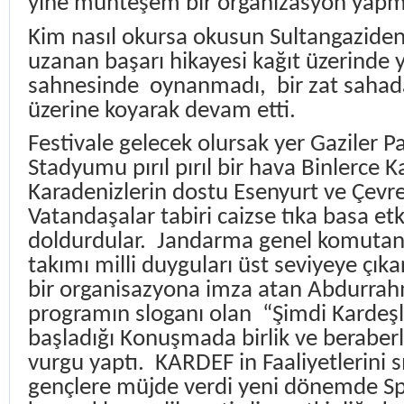
yine muhteşem bir organizasyon yapmı
Kim nasıl okursa okusun Sultangaziden
uzanan başarı hikayesi kağıt üzerinde y
sahnesinde
oynanmadı,
bir zat sahad
üzerine koyarak devam etti.
Festivale gelecek olursak yer Gaziler P
Stadyumu pırıl pırıl bir hava Binlerce K
Karadenizlerin dostu Esenyurt ve Çevre
Vatandaşalar tabiri caizse tıka basa etk
doldurdular.
Jandarma genel komutanl
takımı milli duyguları üst seviyeye çıkar
bir organisazyona imza atan Abdurra
programın sloganı olan
“Şimdi Kardeşl
başladığı Konuşmada birlik ve beraber
vurgu yaptı.
KARDEF in Faaliyetlerini s
gençlere müjde verdi yeni dönemde S