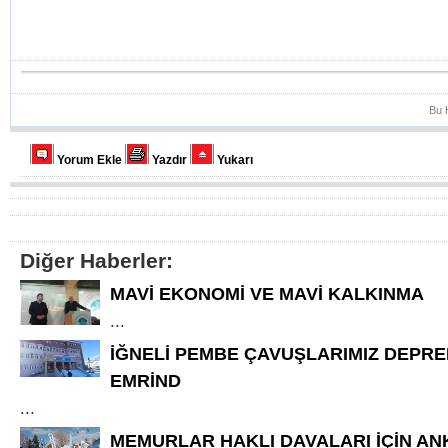
Bu 
Yorum Ekle
Yazdır
Yukarı
Diğer Haberler:
MAVİ EKONOMİ VE MAVİ KALKINMA
...
İĞNELİ PEMBE ÇAVUŞLARIMIZ DEPR
EMRİND
...
MEMURLAR HAKLI DAVALARI İÇİN AN