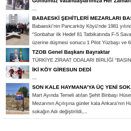
Gönlümüz Vatandaşlarımıza Her Zaman
...
BABAESKİ ŞEHİTLERİ MEZARLARI BAŞ
Babaeski’nin Pancarköy Köyü’nde 1981 yılınd
“Sonbahar ilk Hedef 81 Tatbikatında F-5 Savaş
üzerine düşmesi sonucu 1 Pilot Yüzbaşı ve 64
TZOB Genel Başkanı Bayraktar
TÜRKİYE ZİRAAT ODALARI BİRLİĞİ “BASIN 
İKİ KÖY GİRESUN DEDİ
...
SON KALE HAYMANA’YA ÜÇ YENİ SOK
Mart Ayında Temeli atılan Şehit Binbaşı Hüse
Mezarının Açılışına günler kala Ankara’nın 
sokağın Adı değiştirildi,...