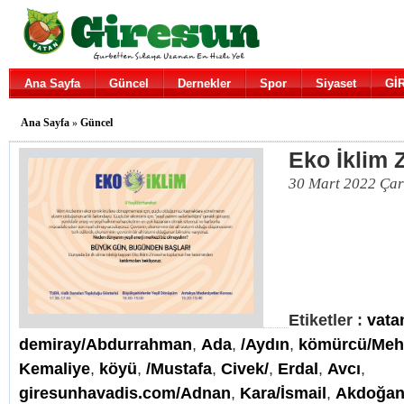
Ana Sayfa
Güncel
Dernekler
Spor
Siyaset
Gİ
Ana Sayfa
»
Güncel
Eko İklim 
30 Mart 2022 Ça
Etiketler :
vata
demiray/Abdurrahman
,
Ada
,
/Aydın
,
kömürcü/Me
Kemaliye
,
köyü
,
/Mustafa
,
Civek/
,
Erdal
,
Avcı
,
giresunhavadis.com/Adnan
,
Kara/İsmail
,
Akdoğa