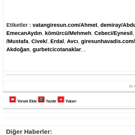
Etiketler :
vatangiresun.com/Ahmet
,
demiray/Abd
EmecanAydın
,
kömürcü/Mehmeh
,
Cebeci/Eynesil
/Mustafa
,
Civek/
,
Erdal
,
Avcı
,
giresunhavadis.com
Akdoğan
,
gurbetcicotanaklar
,
,
Bu 
Yorum Ekle
Yazdır
Yukarı
Diğer Haberler: