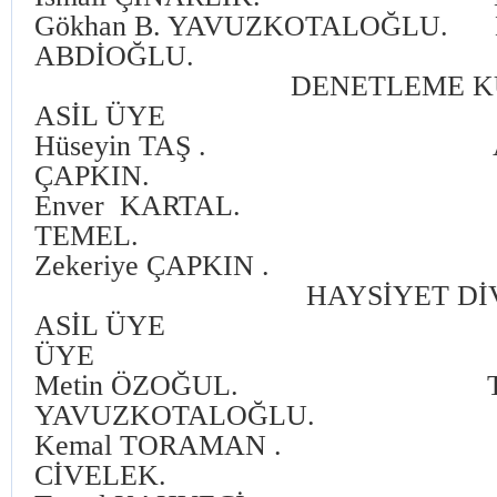
Gökhan B. YAVUZKOTALOĞLU. M
ABDİOĞLU.
DENETLEME KUR
ASİL ÜYE YEDE
Hüseyin TAŞ . Abd
ÇAPKIN.
Enver KARTAL. Mu
TEMEL.
Zekeriye ÇAPKIN . Os
HAYSİYET DİVA
ASİL ÜYE Y
ÜYE
Metin ÖZOĞUL. Te
YAVUZKOTALOĞLU.
Kemal TORAMAN . Mu
CİVELEK.