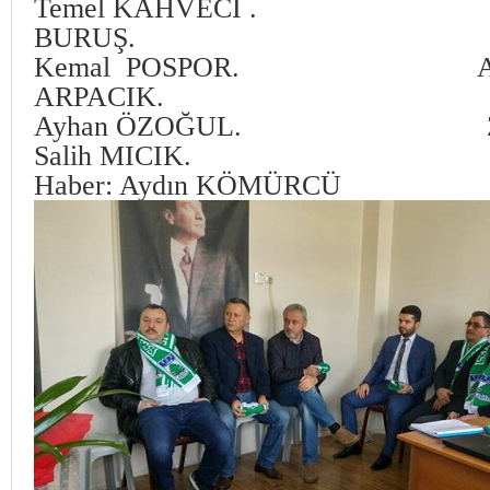
Temel KAHVECİ . İbr
BURUŞ.
Kemal POSPOR. Ali H
ARPACIK.
Ayhan ÖZOĞUL. Zeki
Salih MICIK. Sedat
Haber: Aydın KÖMÜRCÜ