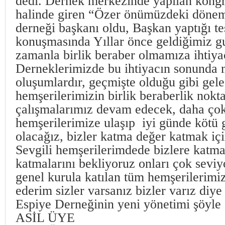
dedi. Dernek merkezinde yapılan kongre
halinde giren “Özer önümüzdeki dönem
derneği başkanı oldu, Başkan yaptığı t
konuşmasında Yıllar önce geldiğimiz g
zamanla birlik beraber olmamıza ihtiya
Derneklerimizde bu ihtiyacın sonunda
oluşumlardır, geçmişte olduğu gibi ge
hemşerilerimizin birlik beraberlik nokt
çalışmalarımız devam edecek, daha ç
hemşerilerimize ulaşıp iyi günde kötü 
olacağız, bizler katma değer katmak içi
Sevgili hemşerilerimdede bizlere katm
katmalarını bekliyoruz onları çok sevi
genel kurula katılan tüm hemşerilerimi
ederim sizler varsanız bizler varız diye
Espiye Derneğinin yeni yönetimi şöyle 
ASİL ÜYE YED