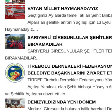
VATAN MİLLET HAYMANADA’YIZ
Geçtiğimiz Aylalarda temeli atılan Şehit Binb
Alparslan şehitlik anıtının açılışı için 13 Eyl
Haymanadayız....
SARIYERLİ GİRESUNLULAR ŞEHİTLER
BIRAKMADILAR
SARIYERLİ GİRESUNLULAR ŞEHİTLER TE
BIRAKMADILAR...
TİREBOLU DERNEKLERİ FEDERASYON
BELEDİYE BAŞAKNLARINI ZİYARET ET
TİRDEF Tirebolu Dernekler Federasyonu Yöne
Açılışı Yapılcak olan Şehit binbaşı Hüseyin A
ve Şehitlik Açılışına davet ettiler ...
DENİZYILDIZINDA YENİ DÖNEM
Merkezi Giresun’da bulunan iyilik hareketi De