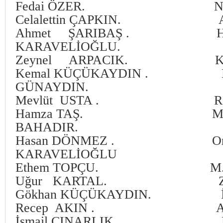
Fedai ÖZER. Necati
Celalettin ÇAPKIN. Ali 
Ahmet ŞARIBAŞ . Hüs
KARAVELİOĞLU.
Zeynel ARPACIK. Kaya
Kemal KÜÇÜKAYDIN . H
GÜNAYDIN.
Mevlüt USTA . Resul
Hamza TAŞ. Meh
BAHADIR.
Hasan DÖNMEZ . Orh
KARAVELİOĞLU
Ethem TOPÇU. M.Ali
Uğur KARTAL. Zeki 
Gökhan KÜÇÜKAYDIN. İbra
Recep AKIN . Ayhan
İsmail ÇINARLIK. Mur