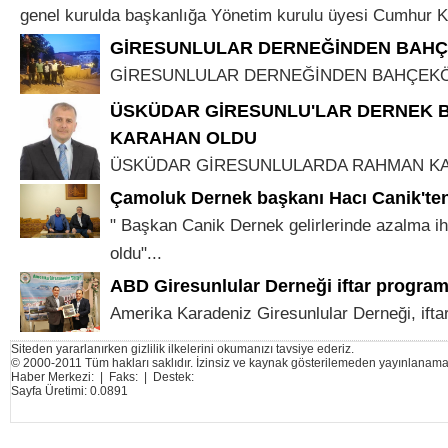
genel kurulda başkanlığa Yönetim kurulu üyesi Cumhur K
GİRESUNLULAR DERNEĞİNDEN BAHÇ
GİRESUNLULAR DERNEĞİNDEN BAHÇEKÖY
ÜSKÜDAR GİRESUNLU'LAR DERNEK 
KARAHAN OLDU
ÜSKÜDAR GİRESUNLULARDA RAHMAN KAR
Çamoluk Dernek başkanı Hacı Canik'te
" Başkan Canik Dernek gelirlerinde azalma iht
oldu"...
ABD Giresunlular Derneği iftar program
Amerika Karadeniz Giresunlular Derneği, iftar
Siteden yararlanırken gizlilik ilkelerini okumanızı tavsiye ederiz.
© 2000-2011 Tüm hakları saklıdır. İzinsiz ve kaynak gösterilemeden yayınlanama
Haber Merkezi: | Faks: | Destek:
Sayfa Üretimi: 0.0891