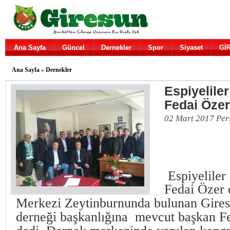
Ana Sayfa
Güncel
Dernekler
Spor
Siyaset
Gİ
Ana Sayfa
»
Dernekler
Espiyelile
Fedai Öze
02 Mart 2017 Per
Espiyeliler
Fedai Özer
Merkezi Zeytinburnunda bulunan Giresu
derneği başkanlığına mevcut başkan F