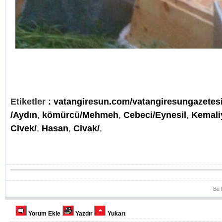
Etiketler :
vatangiresun.com/vatangiresungazete
/Aydın
,
kömürcü/Mehmeh
,
Cebeci/Eynesil
,
Kemali
Civek/
,
Hasan
,
Civak/
,
Bu 
Yorum Ekle
Yazdır
Yukarı