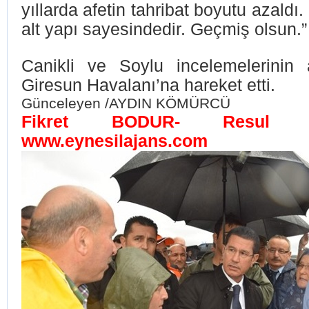
yıllarda afetin tahribat boyutu azaldı
alt yapı sayesindedir. Geçmiş olsun.”
Canikli ve Soylu incelemelerinin
Giresun Havalanı’na hareket etti.
Günceleyen /AYDIN KÖMÜRCÜ
Fikret BODUR- Resul
www.eynesilajans.com