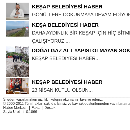
KEŞAP BELEDİYESİ HABER
GÖNÜLLERE DOKUNMAYA DEVAM EDİYOR
KEŞA BELEDİYESİ HABER
DAHA AYDINLIK BİR KEŞAP İÇİN HİÇ BİT
ÇALIŞIYORUZ ...
DOĞALGAZ ALT YAPISI OLMAYAN SO
KEŞAP BELEDİYESİ HABER...
KEŞAP BELEDİYESİ HABER
23 NİSAN KUTLU OLSUN...
Siteden yararlanırken gizlilik ilkelerini okumanızı tavsiye ederiz.
© 2000-2011 Tüm hakları saklıdır. İzinsiz ve kaynak gösterilemeden yayınlanama
Haber Merkezi: | Faks: | Destek:
Sayfa Üretimi: 0.1066