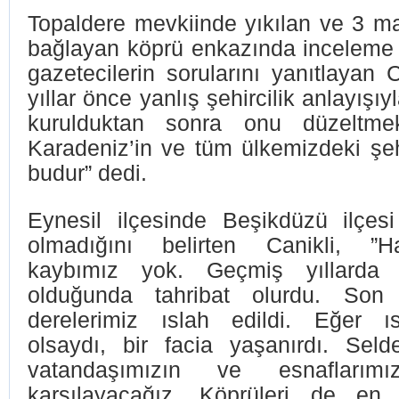
Topaldere mevkiinde yıkılan ve 3 mah
bağlayan köprü enkazında inceleme 
gazetecilerin sorularını yanıtlayan C
yıllar önce yanlış şehircilik anlayışıy
kurulduktan sonra onu düzeltme
Karadeniz’in ve tüm ülkemizdeki şeh
budur” dedi.
Eynesil ilçesinde Beşikdüzü ilçesi
olmadığını belirten Canikli, ”
kaybımız yok. Geçmiş yıllarda 
olduğunda tahribat olurdu. Son 
derelerimiz ıslah edildi. Eğer ı
olsaydı, bir facia yaşanırdı. Sel
vatandaşımızın ve esnaflarımız
karşılayacağız. Köprüleri de e