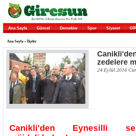
Ana Sayfa
Güncel
Dernekler
Spor
Siyaset
Gİ
Ana Sayfa
»
İlçeler
Canikli'den
zedelere m
24 Eylül 2016 Cu
Canikli'den Eynesilli s