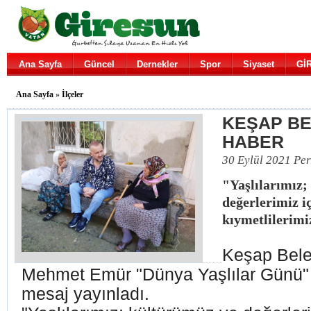
Ana Sayfa
Güncel
Dernekler
Spor
Siyaset
Gİ
Ana Sayfa
»
İlçeler
KEŞAP BE
HABER
30 Eylül 2021 Pe
"Yaşlılarımız;
değerlerimiz iç
kıymetlilerimi
Keşap Bele
Mehmet Emür "Dünya Yaşlılar Günü"
mesaj yayınladı.