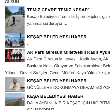
OLSUN...
TEMİZ ÇEVRE TEMİZ KEŞAP"
Keşap Belediyesi Temizlik İşleri ekipleri, çalış
yanında sürdürüyor....
KEŞAP BELEDİYESİ HABER
...
AK Parti Giresun Milletvekili Kadir Aydı
AK Parti Giresun Milletvekili Kadir Aydın, AK 
Başkanı Nejat Okuyar ve Şebinkarahisar Bel
Yılancı; Devlet Su İşleri Genel Müdürü Kaya Yıldız’ı ziyaret
KEŞAP BELEDİYESİ HABER
GÖNÜLLERE DOKUNMAYA DEVAM EDİYOR
KEŞA BELEDİYESİ HABER
DAHA AYDINLIK BİR KEŞAP İÇİN HİÇ BİT
ÇALIŞIYORUZ ...