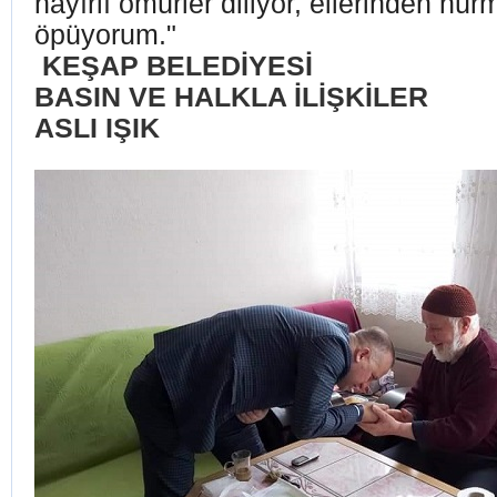
hayırlı ömürler diliyor, ellerinden hür
öpüyorum."
KEŞAP BELEDİYESİ
BASIN VE HALKLA İLİŞKİLER
ASLI IŞIK