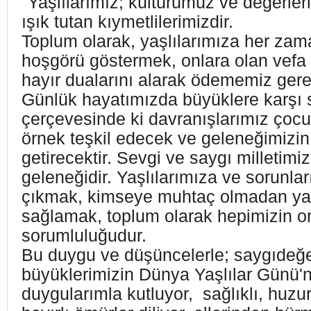
"Yaşlılarımız; kültürümüz ve değerleri
ışık tutan kıymetlilerimizdir.
Toplum olarak, yaşlılarımıza her zam
hoşgörü göstermek, onlara olan vef
hayır dualarını alarak ödememiz ger
Günlük hayatımızda büyüklere karşı 
çerçevesinde ki davranışlarımız çocuk
örnek teşkil edecek ve geleneğimizi
getirecektir. Sevgi ve saygı milletimi
geleneğidir. Yaşlılarımıza ve sorunla
çıkmak, kimseye muhtaç olmadan ya
sağlamak, toplum olarak hepimizin o
sorumluluğudur.
Bu duygu ve düşüncelerle; saygıdeğ
büyüklerimizin Dünya Yaşlılar Günü'n
duygularımla kutluyor, sağlıklı, huzur