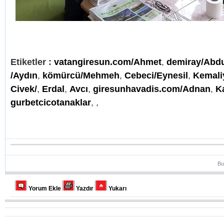
Etiketler :
vatangiresun.com/Ahmet
,
demiray/Abd
/Aydın
,
kömürcü/Mehmeh
,
Cebeci/Eynesil
,
Kemali
Civek/
,
Erdal
,
Avcı
,
giresunhavadis.com/Adnan
,
K
gurbetcicotanaklar
,
,
Bu
Yorum Ekle
Yazdır
Yukarı