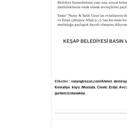
Belediye hizmetlerinin yanı sıra, sosyal bel
mutluluklarına ortak olarak sevinçlerini payl
Emür’’ Nuray & Salih Uzun’un evlatlarının düg
ve Ertan çiftimize Allah (c.c) ‘tan bir ömür 
mutluluğu paylaştık hayırlı olmasını diliyor
KEŞAP BELEDİYESİ
BASIN 
Etiketler :
vatangiresun.com/Ahmet
,
demira
Kemaliye
,
köyü
,
/Mustafa
,
Civek/
,
Erdal
,
Avcı
gurbetcicotanaklar
,
,