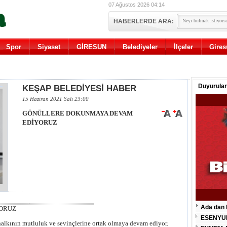
07 Ağustos 2026 04:14
HABERLERDE ARA:
Spor
Siyaset
GİRESUN
Belediyeler
İlçeler
Gires
Duyurular
KEŞAP BELEDİYESİ HABER
15 Haziran 2021 Salı 23:00
GÖNÜLLERE DOKUNMAYA DEVAM
EDİYORUZ
Ada dan 
ORUZ
ESENYU
alkının mutluluk ve sevinçlerine ortak olmaya devam ediyor.