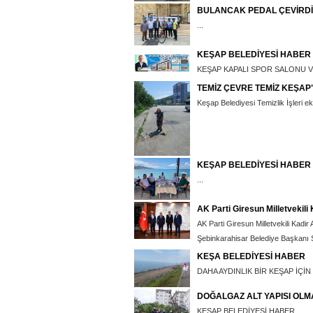
BULANCAK PEDAL ÇEVİRDİ
...
KEŞAP BELEDİYESİ HABER
KEŞAP KAPALI SPOR SALONU V
TEMİZ ÇEVRE TEMİZ KEŞAP
Keşap Belediyesi Temizlik İşleri eki
KEŞAP BELEDİYESİ HABER
...
AK Parti Giresun Milletvekili
AK Parti Giresun Milletvekili Kadi
Şebinkarahisar Belediye Başkanı Şah
KEŞA BELEDİYESİ HABER
DAHA AYDINLIK BİR KEŞAP İÇİN
DOĞALGAZ ALT YAPISI OL
KEŞAP BELEDİYESİ HABER...