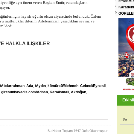
EYMEM A
ediyeciliğe ayrı önem veren Başkan Emür, vatandaşların
Karadeni
aşıyor.
GÖRELEN
̆ünleri için hayırlı uğurlu olsun ziyaretinde bulunduk. Özlem
boyu mutluluklar dilerim. Ailelerimizin yaşadıkları sevinç ve
um’’dedi.
VE HALKLA İLİŞKİLER
y/Abdurrahman
,
Ada
,
/Aydın
,
kömürcü/Mehmeh
,
Cebeci/Eynesil
,
,
giresunhavadis.com/Adnan
,
Kara/İsmail
,
Akdoğan
,
Etkinli
Pz
Bu Haber Toplam 7647 Defa Okunmuştur