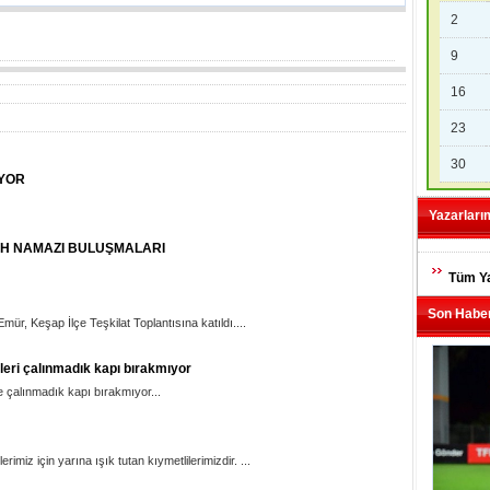
2
9
16
23
30
YOR
Yazarları
H NAMAZI BULUŞMALARI
Tüm Ya
Son Haber
r, Keşap İlçe Teşkilat Toplantısına katıldı....
leri çalınmadık kapı bırakmıyor
e çalınmadık kapı bırakmıyor...
rimiz için yarına ışık tutan kıymetlilerimizdir. ...