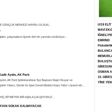
U/19 ELİ
E GENÇLİK MERKEZİ HAYIRLI OLSUN...
MAVİ EK
"
İĞNELİ 
pleri, çalışmalarını ilçenin dört bir yanında sürdürüyor....
EMRİND
Fiskobirli
BULANCA
MEMURLA
BULUŞT
GİRESUN
OSMAN A
 Kadir Aydın, AK Parti
15. GİRE
r Aydın, AK Parti Şebinkarahisar İlçe Başkanı Nejat Okuyar ve
YİNE YEN
in Yılancı; Devlet Su İşleri Genel Müdürü Kaya Yıldız’ı ziyaret etti....
 HİÇ BİTMEYEN BİR AŞKLA ÇALIŞIYORUZ ...
MAYAN SOKAK KALMAYACAK