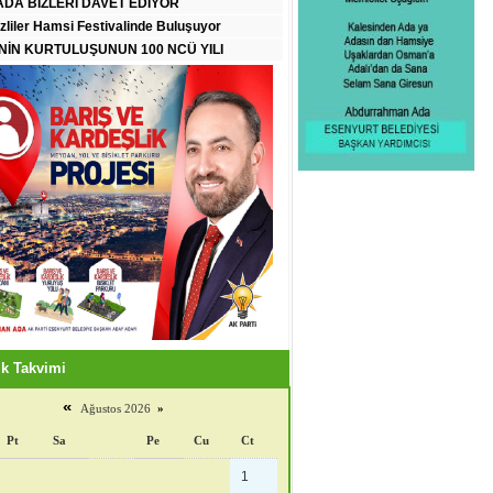
DA BİZLERİ DAVET EDİYOR
zliler Hamsi Festivalinde Buluşuyor
İN KURTULUŞUNUN 100 NCÜ YILI
k Takvimi
«
Ağustos 2026
»
Pt
Sa
Pe
Cu
Ct
1