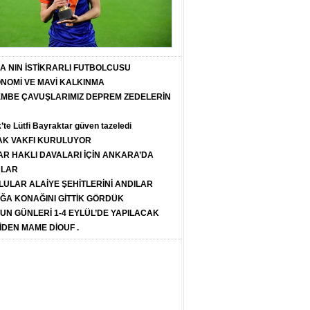
T A NIN İSTİKRARLI FUTBOLCUSU
ONOMİ VE MAVİ KALKINMA
PEMBE ÇAVUŞLARIMIZ DEPREM ZEDELERİN
k’te Lütfi Bayraktar güven tazeledi
K VAKFI KURULUYOR
R HAKLI DAVALARI İÇİN ANKARA’DA
ULAR
LULAR ALAİYE ŞEHİTLERİNİ ANDILAR
ĞA KONAĞINI GİTTİK GÖRDÜK
SUN GÜNLERİ 1-4 EYLÜL’DE YAPILACAK
İDEN MAME DİOUF .