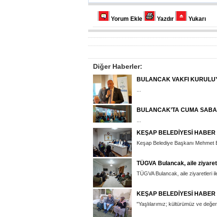
Yorum Ekle
Yazdır
Yukarı
Diğer Haberler:
BULANCAK VAKFI KURULU
...
BULANCAK’TA CUMA SABA
...
KEŞAP BELEDİYESİ HABER
Keşap Belediye Başkanı Mehmet Emü
TÜGVA Bulancak, aile ziyaret
TÜGVA Bulancak, aile ziyaretleri il
KEŞAP BELEDİYESİ HABER
"Yaşlılarımız; kültürümüz ve değerle