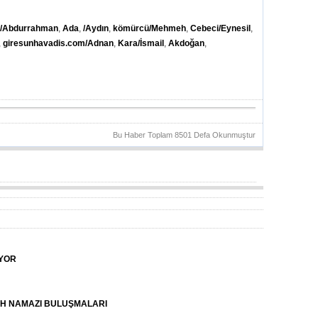
y/Abdurrahman
,
Ada
,
/Aydın
,
kömürcü/Mehmeh
,
Cebeci/Eynesil
,
,
giresunhavadis.com/Adnan
,
Kara/İsmail
,
Akdoğan
,
Bu Haber Toplam 8501 Defa Okunmuştur
YOR
H NAMAZI BULUŞMALARI