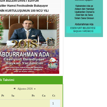
DA BİZLERİ DAVET EDİYOR
zliler Hamsi Festivalinde Buluşuyor
İN KURTULUŞUNUN 100 NCÜ YILI
k Takvimi
«
Ağustos 2026
»
Pt
Sa
Pe
Cu
Ct
1