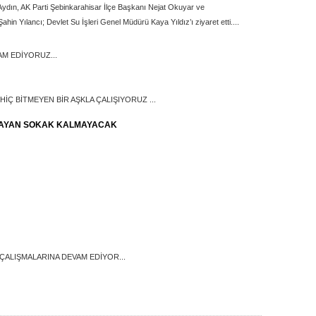
r Aydın, AK Parti Şebinkarahisar İlçe Başkanı Nejat Okuyar ve
in Yılancı; Devlet Su İşleri Genel Müdürü Kaya Yıldız’ı ziyaret etti....
M EDİYORUZ...
 HİÇ BİTMEYEN BİR AŞKLA ÇALIŞIYORUZ ...
MAYAN SOKAK KALMAYACAK
ÇALIŞMALARINA DEVAM EDİYOR...