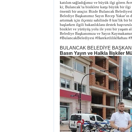
katılım sağladığımız ve büyük ilgi gören Avru
ki; Bulancak’ta bisiklete karşı büyük bir ilgi 
önemli bir araçtır. Bizde Bulancak Belediyesi
Belediye Başkanımız Sayın Recep Yakar’ın da 
artırmak için ilçemiz sahilinde 8 km’lik bir b
başlarken ilgili bakanlıklara destek başvurul
bisiklet ve yürüyüş yolu ile yeni bir yaşam 
Belediye Başkanımıza ve Sayın Kaymakamımız
#BulancakBelediyesi #HareketlilikHaftası
BULANCAK BELEDİYE BAŞKANL
Basın Yayın ve Halkla İlişkiler 