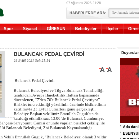
07 Ağustos 2026 21:28
HABERLERDE ARA:
Spor
Siyaset
GİRESUN
Belediyeler
İlçeler
Gires
Duyurular
BULANCAK PEDAL ÇEVİRDİ
28 Eylül 2021 Salı 21:54
Bulancak Pedal Çevirdi
Bulancak Belediyesi ve Tügva Bulancak Temsilciliği
tarafından, Avrupa Hareketlilik Haftası kapsamında
düzenlenen, “7'den 70'e Bulancak Pedal Çeviriyor”
Bisiklet turu etkinliği yüzellinin üzerinde bisikletlinin
katılımıyla 25 Eylül Cumartesi günü gerçekleşti.
Belediye Başkan vekilimiz Emrullah Guguk’un da
katıldığı etkinlik saat 13.00’de Bulancak Cumhuriyet
ahçesi/Sarayburnu Camisi önünde yapılan bisiklet çekilişi ile
Ada dan 
in 2’si Bulancak Belediyesi, 2’si Bulancak Kaymakamlığı
ESENYU
n Vekili Emrullah Guguk, “Bulancak Belediyesi olarak 3 yıldır