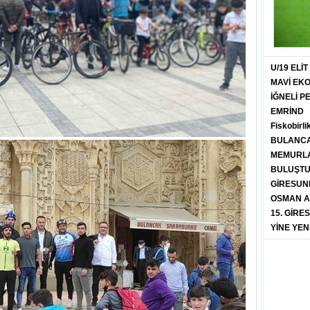
U/19 ELİ
MAVİ EK
İĞNELİ 
EMRİND
Fiskobirli
BULANCA
MEMURLA
BULUŞT
GİRESUN
OSMAN A
15. GİRE
YİNE YEN