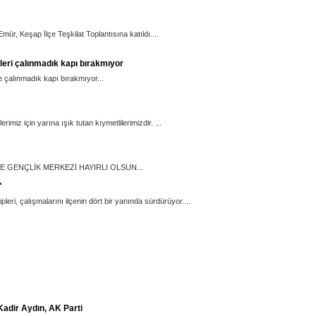
r, Keşap İlçe Teşkilat Toplantısına katıldı....
leri çalınmadık kapı bırakmıyor
e çalınmadık kapı bırakmıyor...
rimiz için yarına ışık tutan kıymetlilerimizdir. ...
E GENÇLİK MERKEZİ HAYIRLI OLSUN...
"
pleri, çalışmalarını ilçenin dört bir yanında sürdürüyor....
 Kadir Aydın, AK Parti