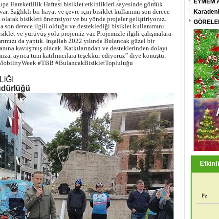
EYMEM A
pa Hareketlilik Haftası bisiklet etkinlikleri sayesinde gördük
var. Sağlıklı bir hayat ve çevre için bisiklet kullanımı son derece
Karadeni
 olarak bisikleti önemsiyor ve bu yönde projeler geliştiriyoruz.
GÖRELEN
son derece ilgili olduğu ve desteklediği bisiklet kullanımını
isiklet ve yürüyüş yolu projemiz var. Projemizle ilgili çalışmalara
arımızı da yaptık. İnşallah 2022 yılında Bulancak güzel bir
alanına kavuşmuş olacak. Katkılarından ve desteklerinden dolayı
a, ayrıca tüm katılımcılara teşekkür ediyoruz” diye konuştu.
 #MobilityWeek #TBB #BulancakBisikletTopluluğu
IĞI
Müdürlüğü
Etkinli
Pz