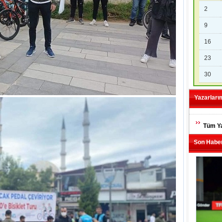
2
9
16
23
30
Yazarları
Tüm Ya
Son Haber