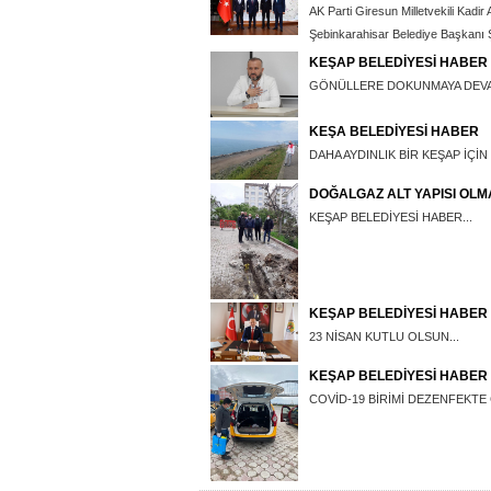
AK Parti Giresun Milletvekili Kadi
Şebinkarahisar Belediye Başkanı Şah
KEŞAP BELEDİYESİ HABER
GÖNÜLLERE DOKUNMAYA DEVA
KEŞA BELEDİYESİ HABER
DAHA AYDINLIK BİR KEŞAP İÇİN
DOĞALGAZ ALT YAPISI OL
KEŞAP BELEDİYESİ HABER...
KEŞAP BELEDİYESİ HABER
23 NİSAN KUTLU OLSUN...
KEŞAP BELEDİYESİ HABER
COVİD-19 BİRİMİ DEZENFEKTE 