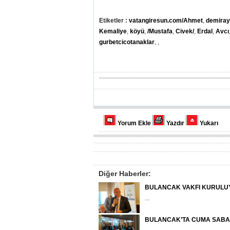
Etiketler :
vatangiresun.com/Ahmet
,
demira
Kemaliye
,
köyü
,
/Mustafa
,
Civek/
,
Erdal
,
Avcı
gurbetcicotanaklar
,
,
Yorum Ekle
Yazdır
Yukarı
Diğer Haberler:
BULANCAK VAKFI KURULU
...
BULANCAK’TA CUMA SABA