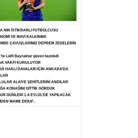
T A NIN İSTİKRARLI FUTBOLCUSU
ONOMİ VE MAVİ KALKINMA
PEMBE ÇAVUŞLARIMIZ DEPREM ZEDELERİN
k’te Lütfi Bayraktar güven tazeledi
K VAKFI KURULUYOR
R HAKLI DAVALARI İÇİN ANKARA’DA
ULAR
LULAR ALAİYE ŞEHİTLERİNİ ANDILAR
ĞA KONAĞINI GİTTİK GÖRDÜK
SUN GÜNLERİ 1-4 EYLÜL’DE YAPILACAK
İDEN MAME DİOUF .