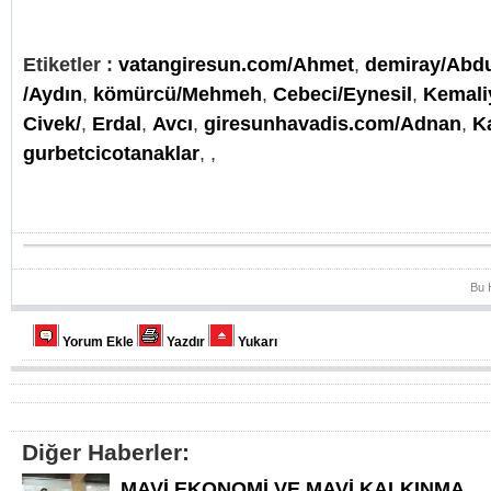
Etiketler :
vatangiresun.com/Ahmet
,
demiray/Abd
/Aydın
,
kömürcü/Mehmeh
,
Cebeci/Eynesil
,
Kemali
Civek/
,
Erdal
,
Avcı
,
giresunhavadis.com/Adnan
,
K
gurbetcicotanaklar
,
,
Bu 
Yorum Ekle
Yazdır
Yukarı
Diğer Haberler:
MAVİ EKONOMİ VE MAVİ KALKINMA