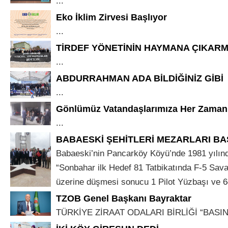
...
Eko İklim Zirvesi Başlıyor
...
TİRDEF YÖNETİNİN HAYMANA ÇIKARM
...
ABDURRAHMAN ADA BİLDİĞİNİZ GİBİ
...
Gönlümüz Vatandaşlarımıza Her Zaman
...
BABAESKİ ŞEHİTLERİ MEZARLARI BAŞ
Babaeski’nin Pancarköy Köyü’nde 1981 yılınd
“Sonbahar ilk Hedef 81 Tatbikatında F-5 Savaş
üzerine düşmesi sonucu 1 Pilot Yüzbaşı ve 64
TZOB Genel Başkanı Bayraktar
TÜRKİYE ZİRAAT ODALARI BİRLİĞİ “BASIN 