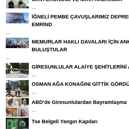
...
İĞNELİ PEMBE ÇAVUŞLARIMIZ DEPR
EMRİND
...
MEMURLAR HAKLI DAVALARI İÇİN AN
BULUŞTULAR
...
GİRESUNLULAR ALAİYE ŞEHİTLERİNİ
...
OSMAN AĞA KONAĞINI GİTTİK GÖRD
...
ABD’de Giresunlulardan Bayramlaşma
...
Tse Belgeli Yangın Kapıları