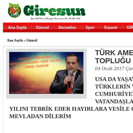
Ana Sayfa
Güncel
Dernekler
Spor
Siyaset
Gİ
Ana Sayfa
»
Güncel
TÜRK AM
TOPLUĞU
04 Ocak 2017 Ça
USA DA YAŞ
TÜRKLERİN 
CUMHURİYE
VATANDAŞLA
YILINI TEBRİK EDER HAYIRLARA VESİLE
MEVLADAN DİLERİM