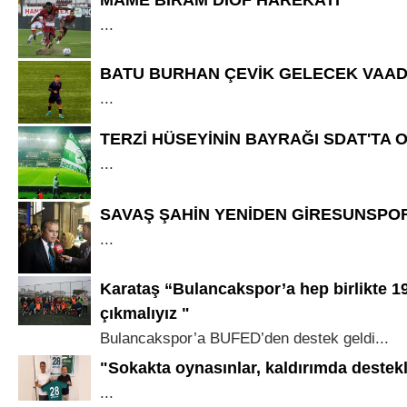
...
BATU BURHAN ÇEVİK GELECEK VAAD
...
TERZİ HÜSEYİNİN BAYRAĞI SDAT'TA
...
SAVAŞ ŞAHİN YENİDEN GİRESUNSPO
...
Karataş “Bulancakspor’a hep birlikte 1
çıkmalıyız "
Bulancakspor’a BUFED’den destek geldi...
"Sokakta oynasınlar, kaldırımda destek
...