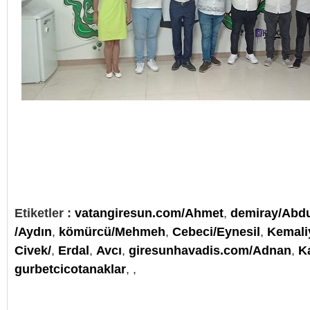
Etiketler :
vatangiresun.com/Ahmet
,
demiray/Abd
/Aydın
,
kömürcü/Mehmeh
,
Cebeci/Eynesil
,
Kemali
Civek/
,
Erdal
,
Avcı
,
giresunhavadis.com/Adnan
,
K
gurbetcicotanaklar
,
,