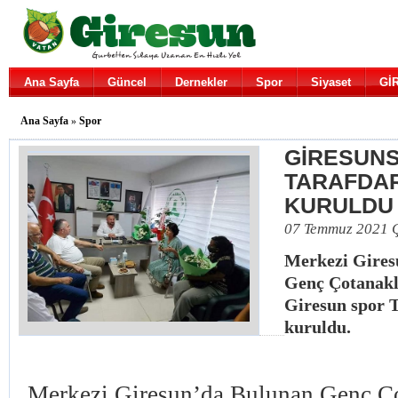
Ana Sayfa
Güncel
Dernekler
Spor
Siyaset
Gİ
Ana Sayfa
»
Spor
GİRESUNS
TARAFDA
KURULDU
07 Temmuz 2021 
Merkezi Gires
Genç Çotanakl
Giresun spor T
kuruldu.
Merkezi Giresun’da Bulunan Genç Ç