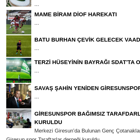
...
MAME BİRAM DİOF HAREKATI
...
BATU BURHAN ÇEVİK GELECEK VAAD
...
TERZİ HÜSEYİNİN BAYRAĞI SDAT'TA
...
SAVAŞ ŞAHİN YENİDEN GİRESUNSPO
...
GİRESUNSPOR BAĞIMSIZ TARAFDAR
KURULDU
Merkezi Giresun’da Bulunan Genç Çotanakl
Giresun spor Taraftarlar derneği kuruldu....