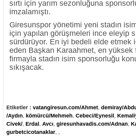
sırtı için yarım sezonluğuna sponsor
imzalamıştı.
Giresunspor yönetimi yeni stadın isi
için yapılan görüşmeleri ince eleyip 
sürdürüyor. En iyi bedeli elde etmek i
eden Başkan Karaahmet, en yüksek f
firmayla stadın isim sponsorluğu kon
sıkışacak.
Etiketler :
vatangiresun.com/Ahmet
,
demiray/Abd
/Aydın
,
kömürcü/Mehmeh
,
Cebeci/Eynesil
,
Kemali
Civek/
,
Erdal
,
Avcı
,
giresunhavadis.com/Adnan
,
K
gurbetcicotanaklar
,
,