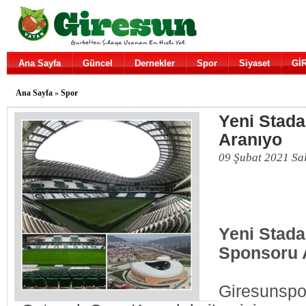
Ana Sayfa
Güncel
Dernekler
Spor
Siyaset
Gİ
Ana Sayfa
»
Spor
Yeni Stada
Aranıyo
09 Şubat 2021 Sa
Yeni Stada
Sponsoru 
Giresunspo