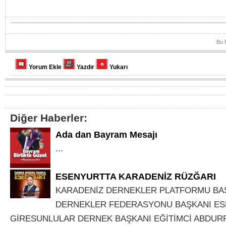
Bu 
Yorum Ekle
Yazdır
Yukarı
Diğer Haberler:
Ada dan Bayram Mesajı
...
ESENYURTTA KARADENİZ RÜZĞARI
KARADENİZ DERNEKLER PLATFORMU BA
DERNEKLER FEDERASYONU BAŞKANI E
GİRESUNLULAR DERNEK BAŞKANI EĞİTİMCİ ABDUR