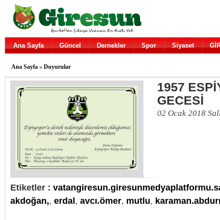
Ana Sayfa
Güncel
Dernekler
Spor
Siyaset
Gİ
Ana Sayfa
»
Duyurular
1957 ESP
GECESİ
02 Ocak 2018 Sal
Etiketler :
vatangiresun.giresunmedyaplatformu.s
akdoğan,
,
erdal
,
avcı.ömer
,
mutlu
,
karaman.abdu