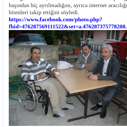
başından hiç ayrılmadığını, ayrıca internet aracılı
bitenleri takip ettiğini söyledi.
https://www.facebook.com/photo.php?
fbid=476287569111522&set=a.476287375778208