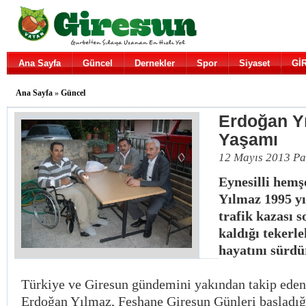
Ana Sayfa
Güncel
Dernekler
Spor
Siyaset
Gİ
Ana Sayfa
»
Güncel
Erdoğan Yı
Yaşamı
12 Mayıs 2013 Pa
Eynesilli hem
Yılmaz 1995 yı
trafik kazası 
kaldığı tekerl
hayatını sürdü
Türkiye ve Giresun gündemini yakından takip eden
Erdoğan Yılmaz, Feshane Giresun Günleri başladı