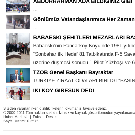
ABDURRAHMAN ADA BİLDİĞİNİZ GİBİ
...
Gönlümüz Vatandaşlarımıza Her Zaman
...
BABAESKİ ŞEHİTLERİ MEZARLARI BAŞ
Babaeski’nin Pancarköy Köyü’nde 1981 yılınd
“Sonbahar ilk Hedef 81 Tatbikatında F-5 Savaş
üzerine düşmesi sonucu 1 Pilot Yüzbaşı ve 64
TZOB Genel Başkanı Bayraktar
TÜRKİYE ZİRAAT ODALARI BİRLİĞİ “BASIN 
İKİ KÖY GİRESUN DEDİ
...
Siteden yararlanırken gizlilik ilkelerini okumanızı tavsiye ederiz.
© 2000-2011 Tüm hakları saklıdır. İzinsiz ve kaynak gösterilemeden yayınlanama
Haber Merkezi: | Faks: | Destek:
Sayfa Üretimi: 0.2575