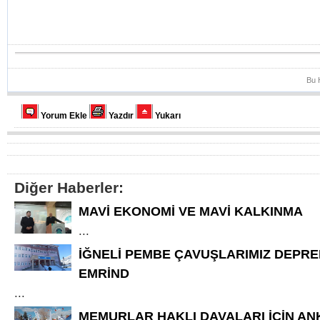
Bu 
Yorum Ekle
Yazdır
Yukarı
Diğer Haberler:
MAVİ EKONOMİ VE MAVİ KALKINMA
...
İĞNELİ PEMBE ÇAVUŞLARIMIZ DEPR
EMRİND
...
MEMURLAR HAKLI DAVALARI İÇİN AN