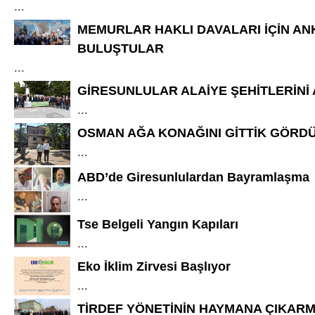
...
MEMURLAR HAKLI DAVALARI İÇİN AN
BULUŞTULAR
...
GİRESUNLULAR ALAİYE ŞEHİTLERİNİ
...
OSMAN AĞA KONAĞINI GİTTİK GÖRD
...
ABD’de Giresunlulardan Bayramlaşma
...
Tse Belgeli Yangın Kapıları
...
Eko İklim Zirvesi Başlıyor
...
TİRDEF YÖNETİNİN HAYMANA ÇIKARM