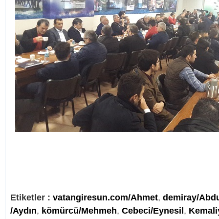
Etiketler :
vatangiresun.com/Ahmet
,
demiray/Abd
/Aydın
,
kömürcü/Mehmeh
,
Cebeci/Eynesil
,
Kemali