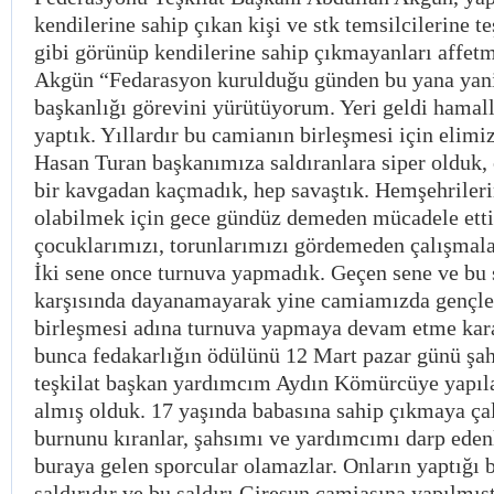
kendilerine sahip çıkan kişi ve stk temsilcilerine t
gibi görünüp kendilerine sahip çıkmayanları affetm
Akgün “Fedarasyon kurulduğu günden bu yana yani 
başkanlığı görevini yürütüyorum. Yeri geldi hamall
yaptık. Yıllardır bu camianın birleşmesi için elimi
Hasan Turan başkanımıza saldıranlara siper olduk,
bir kavgadan kaçmadık, hep savaştık. Hemşehrileri
olabilmek için gece gündüz demeden mücadele ettik
çocuklarımızı, torunlarımızı gördemeden çalışmala
İki sene once turnuva yapmadık. Geçen sene ve bu s
karşısında dayanamayarak yine camiamızda gençle
birleşmesi adına turnuva yapmaya devam etme kara
bunca fedakarlığın ödülünü 12 Mart pazar günü şa
teşkilat başkan yardımcım Aydın Kömürcüye yapılan
almış olduk. 17 yaşında babasına sahip çıkmaya ç
burnunu kıranlar, şahsımı ve yardımcımı darp edenl
buraya gelen sporcular olamazlar. Onların yaptığı b
saldırıdır ve bu saldırı Giresun camiasına yapılmış