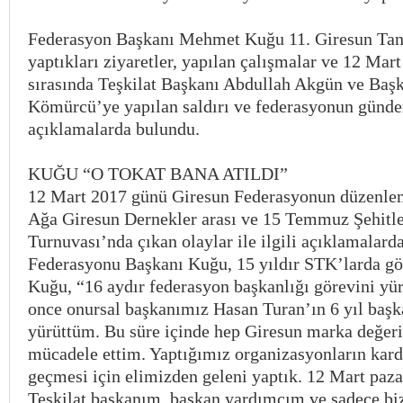
Federasyon Başkanı Mehmet Kuğu 11. Giresun Tanıtı
yaptıkları ziyaretler, yapılan çalışmalar ve 12 Mar
sırasında Teşkilat Başkanı Abdullah Akgün ve Baş
Kömürcü’ye yapılan saldırı ve federasyonun gündem
açıklamalarda bulundu.
KUĞU “O TOKAT BANA ATILDI”
12 Mart 2017 günü Giresun Federasyonun düzenle
Ağa Giresun Dernekler arası ve 15 Temmuz Şehitle
Turnuvası’nda çıkan olaylar ile ilgili açıklamalar
Federasyonu Başkanı Kuğu, 15 yıldır STK’larda göre
Kuğu, “16 aydır federasyon başkanlığı görevini y
once onursal başkanımız Hasan Turan’ın 6 yıl başk
yürüttüm. Bu süre içinde hep Giresun marka değeri
mücadele ettim. Yaptığımız organizasyonların karde
geçmesi için elimizden geleni yaptık. 12 Mart paz
Teşkilat başkanım, başkan yardımcım ve sadece bi