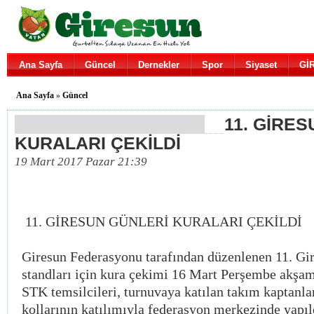
Ana Sayfa
Güncel
Dernekler
Spor
Siyaset
Gİ
Ana Sayfa
»
Güncel
11. GİRE
KURALARI ÇEKİLDİ
19 Mart 2017 Pazar 21:39
11. GİRESUN GÜNLERİ KURALARI ÇEKİLDİ
Giresun Federasyonu tarafından düzenlenen 11. Gir
standları için kura çekimi 16 Mart Perşembe akşamı
STK temsilcileri, turnuvaya katılan takım kaptanla
kollarının katılımıyla federasyon merkezinde yapıl