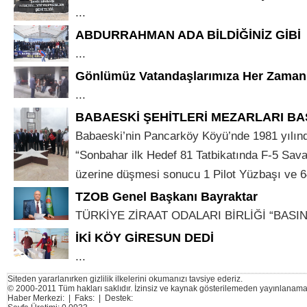
...
ABDURRAHMAN ADA BİLDİĞİNİZ GİBİ
...
Gönlümüz Vatandaşlarımıza Her Zaman
...
BABAESKİ ŞEHİTLERİ MEZARLARI BAŞ
Babaeski’nin Pancarköy Köyü’nde 1981 yılınd
“Sonbahar ilk Hedef 81 Tatbikatında F-5 Savaş
üzerine düşmesi sonucu 1 Pilot Yüzbaşı ve 64
TZOB Genel Başkanı Bayraktar
TÜRKİYE ZİRAAT ODALARI BİRLİĞİ “BASIN 
İKİ KÖY GİRESUN DEDİ
...
Siteden yararlanırken gizlilik ilkelerini okumanızı tavsiye ederiz.
© 2000-2011 Tüm hakları saklıdır. İzinsiz ve kaynak gösterilemeden yayınlanama
Haber Merkezi: | Faks: | Destek: