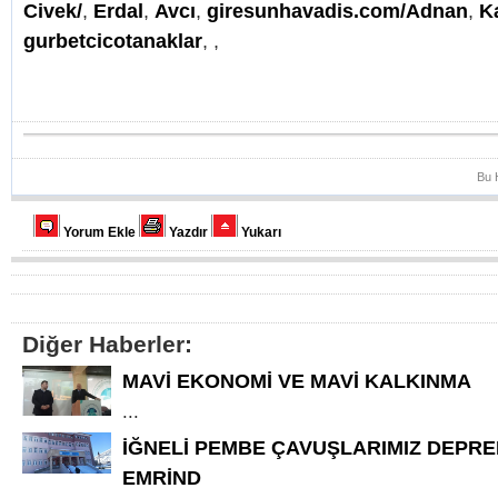
Civek/
,
Erdal
,
Avcı
,
giresunhavadis.com/Adnan
,
K
gurbetcicotanaklar
,
,
Bu 
Yorum Ekle
Yazdır
Yukarı
Diğer Haberler:
MAVİ EKONOMİ VE MAVİ KALKINMA
...
İĞNELİ PEMBE ÇAVUŞLARIMIZ DEPR
EMRİND