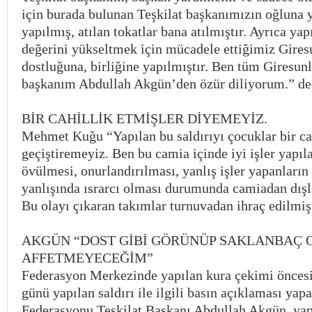
için burada bulunan Teşkilat başkanımızın oğluna y
yapılmış, atılan tokatlar bana atılmıştır. Ayrıca ya
değerini yükseltmek için mücadele ettiğimiz Gir
dostluğuna, birliğine yapılmıştır. Ben tüm Giresunl
başkanım Abdullah Akgün’den özür diliyorum.” de
BİR CAHİLLİK ETMİŞLER DİYEMEYİZ.
Mehmet Kuğu “Yapılan bu saldırıyı çocuklar bir ca
geçiştiremeyiz. Ben bu camia içinde iyi işler yapıl
övülmesi, onurlandırılması, yanlış işler yapanların
yanlışında ısrarcı olması durumunda camiadan dışl
Bu olayı çıkaran takımlar turnuvadan ihraç edilmişt
AKGÜN “DOST GİBİ GÖRÜNÜP SAKLANBAÇ 
AFFETMEYECEĞİM”
Federasyon Merkezinde yapılan kura çekimi önces
günü yapılan saldırı ile ilgili basın açıklaması yap
Federasyonu Teşkilat Başkanı Abdullah Akgün, yapı