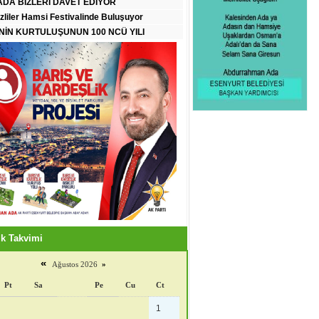
DA BİZLERİ DAVET EDİYOR
zliler Hamsi Festivalinde Buluşuyor
İN KURTULUŞUNUN 100 NCÜ YILI
k Takvimi
«
Ağustos 2026
»
Pt
Sa
Pe
Cu
Ct
1