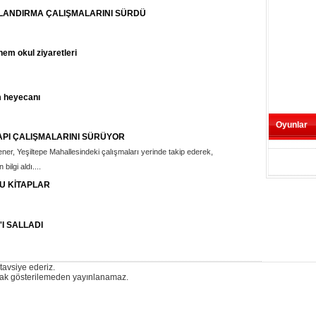
LANDIRMA ÇALIŞMALARINI SÜRDÜ
em okul ziyaretleri
m heyecanı
Oyunlar
YAPI ÇALIŞMALARINI SÜRÜYOR
er, Yeşiltepe Mahallesindeki çalışmaları yerinde takip ederek,
bilgi aldı....
U KİTAPLAR
I SALLADI
 tavsiye ederiz.
ynak gösterilemeden yayınlanamaz.