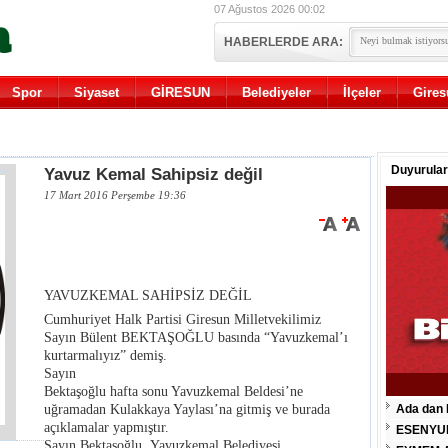
07 Ağustos 2026 00:02
HABERLERDE ARA:
Spor
Siyaset
GİRESUN
Belediyeler
İlçeler
Gires
Duyurular
Yavuz Kemal Sahipsiz değil
17 Mart 2016 Perşembe 19:36
YAVUZKEMAL SAHİPSİZ DEĞİL
Cumhuriyet Halk Partisi Giresun Milletvekilimiz
Sayın Bülent BEKTAŞOĞLU basında “Yavuzkemal’ı
kurtarmalıyız” demiş.
Sayın
Bektaşoğlu hafta sonu Yavuzkemal Beldesi’ne
uğramadan Kulakkaya Yaylası’na gitmiş ve burada
Ada dan 
açıklamalar yapmıştır.
ESENYU
Sayın Bektaşoğlu ,Yavuzkemal Belediyesi