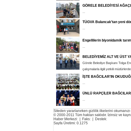
GÖRELE BELEDİYESİ AĞAÇ
...
TÜGVA Bulancak’tan yeni dön
...
Engellilerin biyonidamik tarı
...
BELEDİYEMİZ ALT VE ÜST 
Görele Belediye Başkanı Tolga Eren
çalışmalarla ilgili yetkili müdürlerden 
İŞTE BAĞCILAR'IN OKUDUĞ
...
ÜNLÜ RAPÇİLER BAĞCILAR'
...
Siteden yararlanırken gizlilik ilkelerini okumanızı
© 2000-2011 Tüm hakları saklıdır. İzinsiz ve ka
Haber Merkezi: | Faks: | Destek:
Sayfa Üretimi: 0.1275