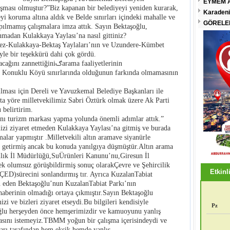
EYMEM A
şması olmuştur?”Biz kapanan bir belediyeyi yeniden kurarak,
Karadeni
i koruma altına aldık ve Belde sınırları içindeki mahalle ve
GÖRELEN
pılmamış çalışmalara imza attık. Sayın Bektaşoğlu,
nmadan Kulakkaya Yaylası’na nasıl gittiniz?
imez-Kulakkaya-Bektaş Yaylaları’nın ve Uzundere-Kümbet
eyle bir teşekkürü dahi çok gördü.
ğiniࢰarama faaliyetlerinin
p Konuklu Köyü sınırlarında olduğunun farkında olmamasının
ılması için Dereli ve Yavuzkemal Belediye Başkanları ile
şta yöre milletvekilimiz Sabri Öztürk olmak üzere Ak Parti
 belirtirim.
’nı turizm markası yapma yolunda önemli adımlar attık.”
izi ziyaret etmeden Kulakkaya Yaylası’na gitmiş ve burada
malar yapmıştır .Milletvekili altın aramave siyanürle
le getirmiş ancak bu konuda yanılgıya düşmüştür.Altın arama
cılık İl Müdürlüğü,SuÜrünleri Kanunu’nu,Giresun İl
rek olumsuz görüşbildirmiş sonuç olarakÇevre ve Şehircilik
Etkinli
ÇED)sürecini sonlandırmış tır. Ayrıca KuzalanTabiat
n eden Bektaşoğlu’nun KuzalanTabiat Parkı’nın
 haberinin olmadığı ortaya çıkmıştır.Sayın Bektaşoğlu
 ve bizleri ziyaret etseydi.Bu bilgileri kendisiyle
Pz
ğlu herşeyden önce hemşerimizdir ve kamuoyunu yanlış
asını istemeyiz.TBMM yoğun bir çalışma içerisindeydi ve
arı tarafından hem eksik hemde yanlış