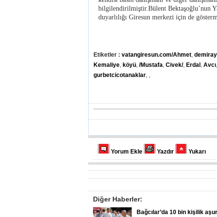
bilgilendirilmiştir.Bülent Bektaşoğlu’nun Y
duyarlılığı Giresun merkezi için de gösterme
Etiketler :
vatangiresun.com/Ahmet
,
demira
Kemaliye
,
köyü
,
/Mustafa
,
Civek/
,
Erdal
,
Avcı
gurbetcicotanaklar
,
,
Yorum Ekle
Yazdır
Yukarı
Diğer Haberler:
Bağcılar’da 10 bin kişilik aşu