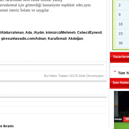
avuzkemal için gösterdiği hassasiyete teşekkür eder,aynı
2
sini isteriz.Selam ve saygılar. .
9
16
y/Abdurrahman
,
Ada
,
/Aydın
,
kömürcü/Mehmeh
,
Cebeci/Eynesil
,
23
,
giresunhavadis.com/Adnan
,
Kara/İsmail
,
Akdoğan
,
30
Yazarları
Tüm Ya
Bu Haber Toplam 19176 Defa Okunmuştur
Son Haber
re ikramı