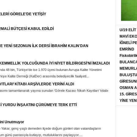
ELERİ GÖRELE’DE YETİŞİY
2MALİ BÜTÇESİ KABUL EDİLDİ
U/19 ELİ
MAVİ EK
İĞNELİ 
E YENİ SEZONUN İLK DERSİ İBRAHİM KALIN'DAN
EMRİND
Fiskobirli
BULANCA
EMMELLİK YOLCUĞUNDA İYİ NİYET BİLDİRGESİ'Nİ İMZALADI
MEMURLA
da 48 bin, Türkiye'de ise 1.970 üyesi bulunan Avrupa Kalite Yönetimi
BULUŞT
kiye Kalite Derneği (KalDer) arasında belediyecilik faaliyetl...
GİRESUN
ITLARI’ KİTABI ARŞİVLERDE YERİNİ ALDI
OSMAN A
basımı tamamlanarak yayına sunulan ‘Görele Kazası Nikah Kayıtları’ kitabı
15. GİRE
YİNE YEN
İ YURDU İNŞAATINI ÇÜRÜMEYE TERK ETTİ
ini Unutmuyor
Yakar, genç-yaşlı demeden ilçede doğum günleri olan vatandaşların
 günü pastasıyla kutlayıp, mutluluklarını paylaşıyor....