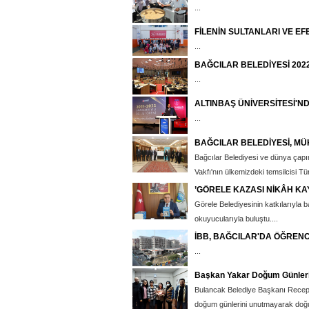
...
FİLENİN SULTANLARI VE EF
...
BAĞCILAR BELEDİYESİ 202
...
ALTINBAŞ ÜNİVERSİTESİ'ND
...
BAĞCILAR BELEDİYESİ, MÜK
Bağcılar Belediyesi ve dünya çapın
Vakfı'nın ülkemizdeki temsilcisi Tür
’GÖRELE KAZASI NİKÂH KAY
Görele Belediyesinin katkılarıyla 
okuyucularıyla buluştu....
İBB, BAĞCILAR'DA ÖĞRENC
...
Başkan Yakar Doğum Günler
Bulancak Belediye Başkanı Recep 
doğum günlerini unutmayarak doğum