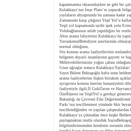
kapanmanma oktasındayken ne gibi bir çalı
Kulakkaya’nın İmar Planı’nı yaparak bölgey
yaylaların altyapısında bu zamana kadar ya
Zamanında karşı çıkğınız Yeşil Yol’u kulla
Yeşil yol kapsamında tarihi ipek yolu Er
Yolubağlansının asfalt yapıldığını bu vesil
Altın arama faliyetinin Kulakkaya’da yapılacağını zannetti
YavuzkemalBelediyesi sınırlarında olmayı
normal olduğunu,
Söz konusu arama faaliyetlerinin sonlandır
bölgenin duyarlı insanlarının gayreti ve ba
Milletvekillerimizin yoğun çabası olduğunu
Uzun uğraşlar sonucu Kulakkaya Yaylaları
Sayın Bülent Bektaşoğlu hafta sonu beldem
arama faaliyetlerine ilişkin birtakım açıkla
ayrıştırma konusu üzerine hassasiyetini di
faaliyetiyle ilgili;İl GıdaTarım ve Hayvan
Özelİdaresi ise YeşilYol’u gerekçe göstere
Bakanlığı da Çevresel Etki Değerlendirme(
Parkı’nın tescillenmesi yönünde ﬁkir beya
tescillendiğinden ve yapılan çalışmalardan
Kulakkaya’ya çıkmadan önce keşke Beldemizi
paylaşmaktan mutlu olurduk.SayınBektaşo
bilgilendirmesinden kendisini sorumlu olm
kendisi basın danışmanı ve diğer danışmanl