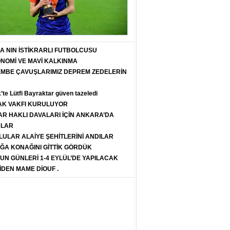
T A NIN İSTİKRARLI FUTBOLCUSU
ONOMİ VE MAVİ KALKINMA
PEMBE ÇAVUŞLARIMIZ DEPREM ZEDELERİN
k’te Lütfi Bayraktar güven tazeledi
K VAKFI KURULUYOR
R HAKLI DAVALARI İÇİN ANKARA’DA
ULAR
LULAR ALAİYE ŞEHİTLERİNİ ANDILAR
ĞA KONAĞINI GİTTİK GÖRDÜK
SUN GÜNLERİ 1-4 EYLÜL’DE YAPILACAK
İDEN MAME DİOUF .