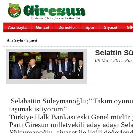
Ana Sayfa
Güncel
Dernekler
Spor
Siyaset
Gİ
Ana Sayfa
»
Siyaset
Selattin S
09 Mart 2015 Paz
Selahattin Süleymanoğlu;’’ Takım oyunu
taşımak istiyorum’’
Türkiye Halk Bankası eski Genel müdür 
Parti Giresun milletvekili aday adayı Sel
Süleymanoğlu, siyaset ile ilgili değerlen