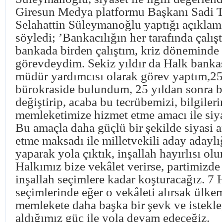
Giresun Medya platformu Başkanı Sadi T
Selahattin Süleymanoğlu yaptığı açıklam
söyledi; ’Bankacılığın her tarafında çalışt
bankada birden çalıştım, kriz döneminde
görevdeydim. Sekiz yıldır da Halk banka
müdür yardımcısı olarak görev yaptım,25
bürokraside bulundum, 25 yıldan sonra 
değiştirip, acaba bu tecrübemizi, bilgiler
memleketimize hizmet etme amacı ile siy
Bu amaçla daha güçlü bir şekilde siyasi 
etme maksadı ile milletvekili aday adayl
yaparak yola çıktık, inşallah hayırlısı olur
Halkımız bize vekâlet verirse, partimizde 
inşallah seçimlere kadar koşturacağız. 7 
seçimlerinde eğer o vekâleti alırsak ülke
memlekete daha başka bir şevk ve istekl
aldığımız güç ile yola devam edeceğiz.