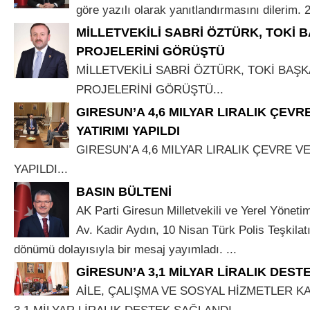
göre yazılı olarak yanıtlandırmasını dilerim. 
MİLLETVEKİLİ SABRİ ÖZTÜRK, TOKİ 
PROJELERİNİ GÖRÜŞTÜ
MİLLETVEKİLİ SABRİ ÖZTÜRK, TOKİ BAŞK
PROJELERİNİ GÖRÜŞTÜ...
GIRESUN’A 4,6 MILYAR LIRALIK ÇEVR
YATIRIMI YAPILDI
GIRESUN’A 4,6 MILYAR LIRALIK ÇEVRE VE
YAPILDI...
BASIN BÜLTENİ
AK Parti Giresun Milletvekili ve Yerel Yönet
Av. Kadir Aydın, 10 Nisan Türk Polis Teşkilatı
dönümü dolayısıyla bir mesaj yayımladı. ...
GİRESUN’A 3,1 MİLYAR LİRALIK DES
AİLE, ÇALIŞMA VE SOSYAL HİZMETLER K