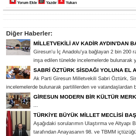
Yorum Ekle
Yazdır
Yukarı
Diğer Haberler:
MİLLETVEKİLİ AV KADİR AYDIN'DAN B
Giresun’u İç Anadolu’ya bağlayan 2 bin 200 r
inşa edilen tünelde incelemelerde bulunarak yet
SABRİ ÖZTÜRK SİSDAĞI YOLUNA EL A
Ak Parti Giresun Milletvekili Sabri Öztürk, S
incelemelerde bulunarak partililerden ve vatandaşlardan bil
GİRESUN MODERN BİR KÜLTÜR MER
...
TÜRKİYE BÜYÜK MİLLET MECLİSİ BA
Aşağıdaki sorularımın Ulaştırma ve Altyapı B
tarafından Anayasanın 98. ve TBMM içtüzüğ