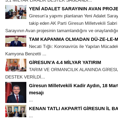
3,1 MİLYAR LİRALIK DESTEK SAĞLANDI...
YENİ ADALET SARAYININ AVAN PROJ
Giresun’a yapımı planlanan Yeni Adalet Saray
takip eden AK Parti Giresun Milletvekili Sabri
Sarayının Avan projesinin tamamlandığını ve onaylandığını 
TAM KAPANMA OLMADAN DÜ-ZE-LE-M
Necati Tığlı: Koronavirüs ile Yapılan Mücadel
Kamyona Benzetti ...
GİRESUN'A 4.4 MİLYAR YATIRIM
TARIM VE ORMANCILIK ALANINDA GİRESUN
DESTEK VERİLDİ...
Giresun Milletvekili Kadir Aydın, 18 Mar
mesajı
...
KENAN TATLI AKPARTİ GİRESUN İL B
...