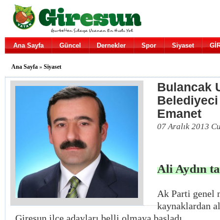
Ana Sayfa
Güncel
Dernekler
Spor
Siyaset
Gİ
Ana Sayfa
»
Siyaset
Bulancak
Belediyeci 
Emanet
07 Aralık 2013 C
Ali Aydın t
Ak Parti genel
kaynaklardan al
Giresun ilçe adayları belli olmaya başladı.