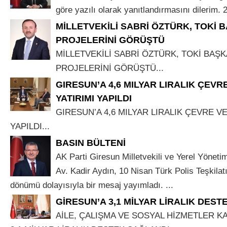
göre yazılı olarak yanıtlandırmasını dilerim. 
MİLLETVEKİLİ SABRİ ÖZTÜRK, TOKİ 
PROJELERİNİ GÖRÜŞTÜ
MİLLETVEKİLİ SABRİ ÖZTÜRK, TOKİ BAŞK
PROJELERİNİ GÖRÜŞTÜ...
GIRESUN’A 4,6 MILYAR LIRALIK ÇEVR
YATIRIMI YAPILDI
GIRESUN’A 4,6 MILYAR LIRALIK ÇEVRE VE
YAPILDI...
BASIN BÜLTENİ
AK Parti Giresun Milletvekili ve Yerel Yönet
Av. Kadir Aydın, 10 Nisan Türk Polis Teşkilatı
dönümü dolayısıyla bir mesaj yayımladı. ...
GİRESUN’A 3,1 MİLYAR LİRALIK DES
AİLE, ÇALIŞMA VE SOSYAL HİZMETLER K