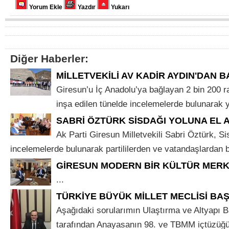
Yorum Ekle
Yazdır
Yukarı
Diğer Haberler:
MİLLETVEKİLİ AV KADİR AYDIN'DAN B
Giresun’u İç Anadolu’ya bağlayan 2 bin 200 r
inşa edilen tünelde incelemelerde bulunarak yet
SABRİ ÖZTÜRK SİSDAĞI YOLUNA EL A
Ak Parti Giresun Milletvekili Sabri Öztürk, S
incelemelerde bulunarak partililerden ve vatandaşlardan bil
GİRESUN MODERN BİR KÜLTÜR MER
...
TÜRKİYE BÜYÜK MİLLET MECLİSİ BA
Aşağıdaki sorularımın Ulaştırma ve Altyapı B
tarafından Anayasanın 98. ve TBMM içtüzüğ