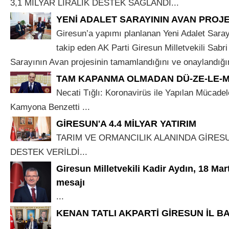
3,1 MİLYAR LİRALIK DESTEK SAĞLANDI...
YENİ ADALET SARAYININ AVAN PROJ
Giresun’a yapımı planlanan Yeni Adalet Saray
takip eden AK Parti Giresun Milletvekili Sabri
Sarayının Avan projesinin tamamlandığını ve onaylandığını 
TAM KAPANMA OLMADAN DÜ-ZE-LE-M
Necati Tığlı: Koronavirüs ile Yapılan Mücadel
Kamyona Benzetti ...
GİRESUN'A 4.4 MİLYAR YATIRIM
TARIM VE ORMANCILIK ALANINDA GİRESUN
DESTEK VERİLDİ...
Giresun Milletvekili Kadir Aydın, 18 Mar
mesajı
...
KENAN TATLI AKPARTİ GİRESUN İL B
...