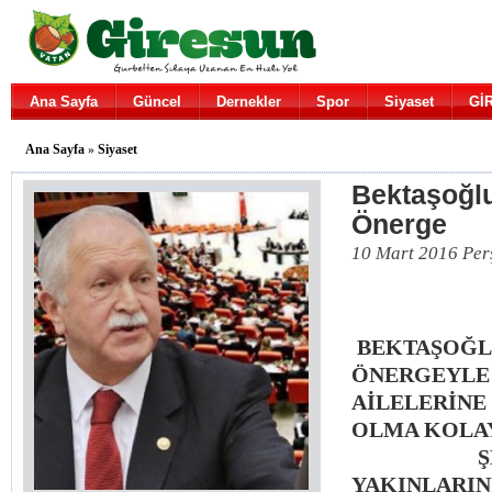
Ana Sayfa
Güncel
Dernekler
Spor
Siyaset
Gİ
Ana Sayfa
»
Siyaset
Bektaşoğl
Önerge
10 Mart 2016 Per
BEKTAŞOĞL
ÖNERGEYLE 
AİLELERİNE
OLMA KOLA
ŞEH
YAKINLARIN