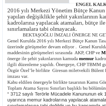
ENGEL KALK
2016 yılı Merkezi Yönetim Bütçe Kanun 
yapılan değişiklikle şehit yakınlarının
kadrolarına yapılacak atamaları, bütçe ile 
sınırlamalara tabi olmayacak.
BEKTAŞOĞLU İMZALI ÖNERGE NE GET
Genel Kurulda 2016 yılı Merkezi Bütçe Kanun Tasa
üzerinde görüşmeler devam ediyor . Genel Kurulda
maddesinin görüşmeleri sırasında AKP, CHP ve
M
önerge ile şehit yakınlarının kamuda
memur
kadro
ilgili düzenleme yapıldı. Önergeye, CHP TBMM gu
Özgür Özel’le birlikte Giresun miletvekili Bülent
imzası var.
Kabu eldilen önergeyle birlikte tasarının Kamu Göre
Toplam Atama Sayısı Sınırları başlıklı bu bölümün
“ 3712 sayılı Terörle Mücadele Kanununun ek 1
uyarınca memur kadrolarına yapılacak atamala
sınırlamalarına tabi değildir ve bu kapsamda a