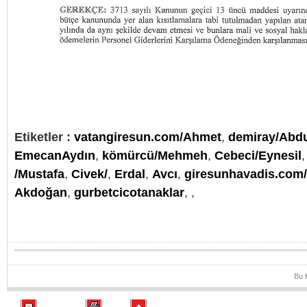
Etiketler :
vatangiresun.com/Ahmet
,
demiray/Abd
EmecanAydın
,
kömürcü/Mehmeh
,
Cebeci/Eynesil
/Mustafa
,
Civek/
,
Erdal
,
Avcı
,
giresunhavadis.com
Akdoğan
,
gurbetcicotanaklar
,
,
Bu 