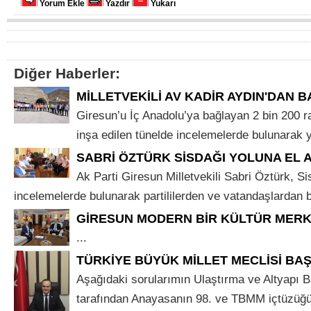
Yorum Ekle
Yazdır
Yukarı
Diğer Haberler:
MİLLETVEKİLİ AV KADİR AYDIN'DAN B
Giresun’u İç Anadolu’ya bağlayan 2 bin 200 r
inşa edilen tünelde incelemelerde bulunarak yet
SABRİ ÖZTÜRK SİSDAĞI YOLUNA EL A
Ak Parti Giresun Milletvekili Sabri Öztürk, S
incelemelerde bulunarak partililerden ve vatandaşlardan bil
GİRESUN MODERN BİR KÜLTÜR MER
...
TÜRKİYE BÜYÜK MİLLET MECLİSİ BA
Aşağıdaki sorularımın Ulaştırma ve Altyapı B
tarafından Anayasanın 98. ve TBMM içtüzüğ