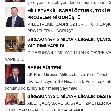
göre yazılı olarak yanıtlandırmasını dilerim. 
MİLLETVEKİLİ SABRİ ÖZTÜRK, TOKİ 
PROJELERİNİ GÖRÜŞTÜ
MİLLETVEKİLİ SABRİ ÖZTÜRK, TOKİ BAŞK
PROJELERİNİ GÖRÜŞTÜ...
GIRESUN’A 4,6 MILYAR LIRALIK ÇEVR
YATIRIMI YAPILDI
GIRESUN’A 4,6 MILYAR LIRALIK ÇEVRE VE
YAPILDI...
BASIN BÜLTENİ
AK Parti Giresun Milletvekili ve Yerel Yönet
Av. Kadir Aydın, 10 Nisan Türk Polis Teşkilatı
dönümü dolayısıyla bir mesaj yayımladı. ...
GİRESUN’A 3,1 MİLYAR LİRALIK DES
AİLE, ÇALIŞMA VE SOSYAL HİZMETLER K
3,1 MİLYAR LİRALIK DESTEK SAĞLANDI...