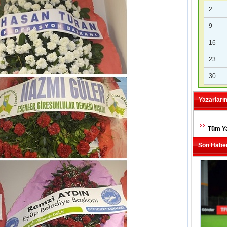
2
9
16
23
30
Yazarları
Tüm Ya
Son Haber