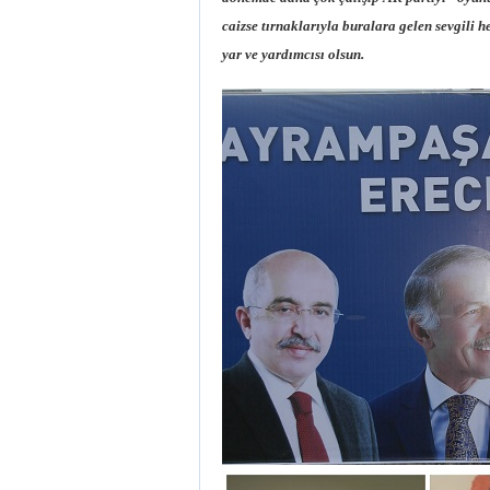
caizse tırnaklarıyla buralara gelen sevgili 
yar ve yardımcısı olsun.