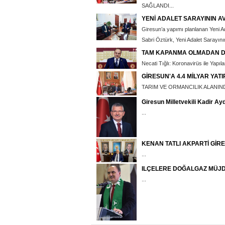
SAĞLANDI...
YENİ ADALET SARAYININ A
Giresun’a yapımı planlanan Yeni Ad
Sabri Öztürk, Yeni Adalet Sarayının
TAM KAPANMA OLMADAN DÜ
Necati Tığlı: Koronavirüs ile Yapı
GİRESUN'A 4.4 MİLYAR YATI
TARIM VE ORMANCILIK ALANINDA
Giresun Milletvekili Kadir Ay
...
KENAN TATLI AKPARTİ GİRE
...
ILÇELERE DOĞALGAZ MÜJD
...