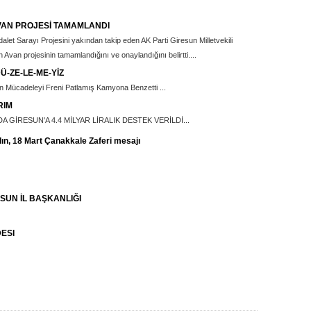
VAN PROJESİ TAMAMLANDI
alet Sarayı Projesini yakından takip eden AK Parti Giresun Milletvekili
 Avan projesinin tamamlandığını ve onaylandığını belirtti....
-ZE-LE-ME-YİZ
lan Mücadeleyi Freni Patlamış Kamyona Benzetti ...
RIM
 GİRESUN'A 4.4 MİLYAR LİRALIK DESTEK VERİLDİ...
dın, 18 Mart Çanakkale Zaferi mesajı
SUN İL BAŞKANLIĞI
ESI