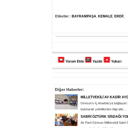
Etiketler :
BAYRAMPAŞA
,
KEMALE
,
ERDİ!
,
Yorum Ekle
Yazdır
Yukarı
Diğer Haberler:
MİLLETVEKİLİ AV KADİR AY
Giresun’u İç Anadolu’ya bağlayan 2
bulunarak yetkililerden bilgi aldı....
SABRİ ÖZTÜRK SİSDAĞI YO
Ak Parti Giresun Milletvekili Sabri