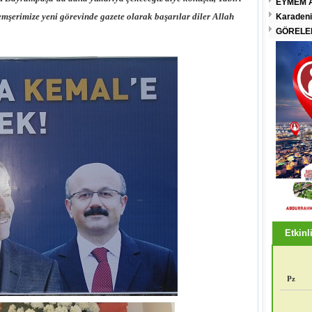
EYMEM A
hemşerimize yeni görevinde gazete olarak başarılar diler Allah
Karadeni
GÖRELEN
Etkinli
Pz