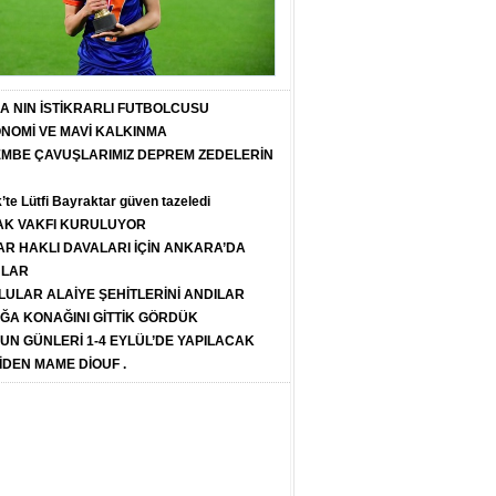
T A NIN İSTİKRARLI FUTBOLCUSU
ONOMİ VE MAVİ KALKINMA
PEMBE ÇAVUŞLARIMIZ DEPREM ZEDELERİN
k’te Lütfi Bayraktar güven tazeledi
K VAKFI KURULUYOR
R HAKLI DAVALARI İÇİN ANKARA’DA
ULAR
LULAR ALAİYE ŞEHİTLERİNİ ANDILAR
ĞA KONAĞINI GİTTİK GÖRDÜK
SUN GÜNLERİ 1-4 EYLÜL’DE YAPILACAK
İDEN MAME DİOUF .