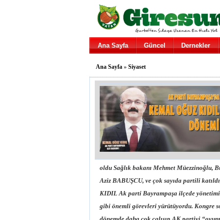
Ana Sayfa
Güncel
Dernekler
Ana Sayfa
»
Siyaset
oldu Sağlık bakanı Mehmet Müezzinoğlu, Büy
Aziz BABUŞCU, ve çok sayıda partili katıldı, 
KIDIL Ak parti Bayrampaşa ilçede yönetimin
gibi önemli görevleri yürütüyordu. Kongre 
dönemde daha çok çalışıp AK partiyi “oyun