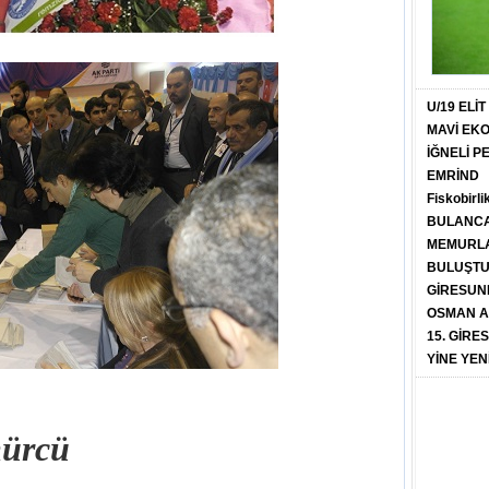
U/19 ELİ
MAVİ EK
İĞNELİ 
EMRİND
Fiskobirli
BULANCA
MEMURLA
BULUŞT
GİRESUN
OSMAN A
15. GİRE
YİNE YEN
ömürcü