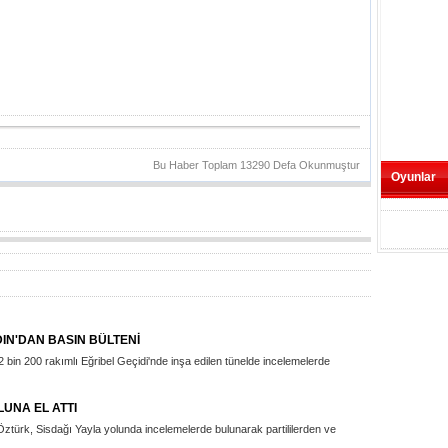
Bu Haber Toplam 13290 Defa Okunmuştur
Oyunlar
DIN'DAN BASIN BÜLTENİ
 bin 200 rakımlı Eğribel Geçidi'nde inşa edilen tünelde incelemelerde
LUNA EL ATTI
 Öztürk, Sisdağı Yayla yolunda incelemelerde bulunarak partililerden ve