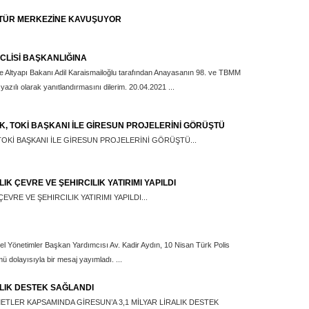
LTÜR MERKEZİNE KAVUŞUYOR
CLİSİ BAŞKANLIĞINA
e Altyapı Bakanı Adil Karaismailoğlu tarafından Anayasanın 98. ve TBMM
azılı olarak yanıtlandırmasını dilerim. 20.04.2021 ...
RK, TOKİ BAŞKANI İLE GİRESUN PROJELERİNİ GÖRÜŞTÜ
TOKİ BAŞKANI İLE GİRESUN PROJELERİNİ GÖRÜŞTÜ...
LIK ÇEVRE VE ŞEHIRCILIK YATIRIMI YAPILDI
ÇEVRE VE ŞEHIRCILIK YATIRIMI YAPILDI...
erel Yönetimler Başkan Yardımcısı Av. Kadir Aydın, 10 Nisan Türk Polis
mü dolayısıyla bir mesaj yayımladı. ...
ALIK DESTEK SAĞLANDI
METLER KAPSAMINDA GİRESUN’A 3,1 MİLYAR LİRALIK DESTEK