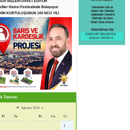
DA BİZLERİ DAVET EDİYOR
zliler Hamsi Festivalinde Buluşuyor
İN KURTULUŞUNUN 100 NCÜ YILI
k Takvimi
«
Ağustos 2026
»
Pt
Sa
Pe
Cu
Ct
1