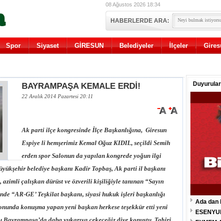
08 Ağustos 2026 18:34
HABERLERDE ARA:
Spor
Siyaset
GİRESUN
Belediyeler
İlçeler
Gires
Duyurular
BAYRAMPAŞA KEMALE ERDİ!
22 Aralık 2014 Pazartesi 20:11
Ak parti ilçe kongresinde İlçe Başkanlığına, Giresun
Espiye li hemşerimiz Kemal Oğuz KIDIL, seçildi Semih
erden spor Salonun da yapılan kongrede yoğun ilgi
ükşehir belediye başkanı Kadir Topbaş, Ak parti il başkanı
azimli çalışkan dürüst ve özverili kişiliğiyle tanınan “Sayın
de “AR-GE’ Teşkilat başkanı, siyasi hukuk işleri başkanlığı
Ada dan 
sonunda konuşma yapan yeni başkan herkese teşekkür etti yeni
ESENYU
u Bayrampaşa’da daha yukarıya çekeceğiz diye konuştu, Tabiri