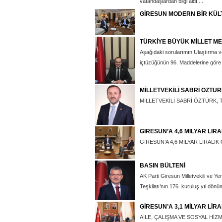
vatandaşlardan bilgi aldı....
GİRESUN MODERN BİR KÜ
...
TÜRKİYE BÜYÜK MİLLET ME
Aşağıdaki sorularımın Ulaştırma v
içtüzüğünün 96. Maddelerine göre y
MİLLETVEKİLİ SABRİ ÖZTÜ
MİLLETVEKİLİ SABRİ ÖZTÜRK, 
GIRESUN’A 4,6 MILYAR LIRA
GIRESUN’A 4,6 MILYAR LIRALIK 
BASIN BÜLTENİ
AK Parti Giresun Milletvekili ve Y
Teşkilatı’nın 176. kuruluş yıl dönü
GİRESUN’A 3,1 MİLYAR LİR
AİLE, ÇALIŞMA VE SOSYAL HİZ