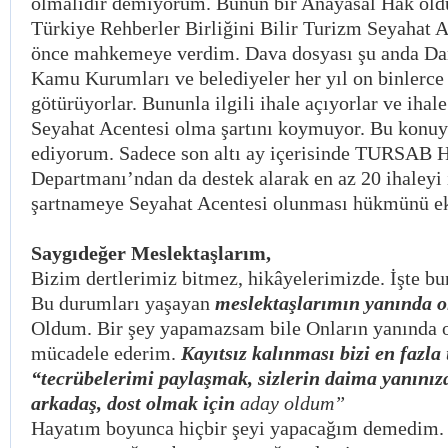
olmalıdır demiyorum. Bunun bir Anayasal Hak old
Türkiye Rehberler Birliğini Bilir Turizm Seyahat Ac
önce mahkemeye verdim. Dava dosyası şu anda Dan
Kamu Kurumları ve belediyeler her yıl on binlerce 
götürüyorlar. Bununla ilgili ihale açıyorlar ve ihal
Seyahat Acentesi olma şartını koymuyor. Bu konuy
ediyorum. Sadece son altı ay içerisinde TURSAB 
Departmanı’ndan da destek alarak en az 20 ihaleyi i
şartnameye Seyahat Acentesi olunması hükmünü ek
Saygıdeğer Meslektaşlarım,
Bizim dertlerimiz bitmez, hikâyelerimizde. İşte b
Bu durumları yaşayan
meslektaşlarımın yanında o
Oldum. Bir şey yapamazsam bile Onların yanında o
mücadele ederim.
Kayıtsız kalınması bizi en fazla 
“tecrübelerimi paylaşmak, sizlerin daima yanınızd
arkadaş, dost olmak için
aday oldum”
Hayatım boyunca hiçbir şeyi yapacağım demedim. 