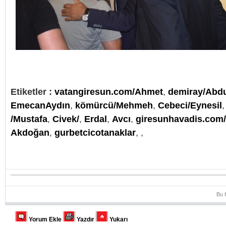
Etiketler :
vatangiresun.com/Ahmet
,
demiray/Abd
EmecanAydın
,
kömürcü/Mehmeh
,
Cebeci/Eynesil
/Mustafa
,
Civek/
,
Erdal
,
Avcı
,
giresunhavadis.com
Akdoğan
,
gurbetcicotanaklar
,
,
Bu 
Yorum Ekle
Yazdır
Yukarı