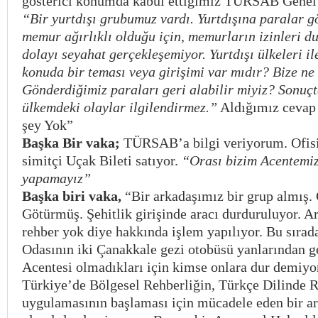
gösterici konumda kabul ettiğimiz TURSAB Genel 
“Bir yurtdışı grubumuz vardı. Yurtdışına paralar 
memur ağırlıklı olduğu için, memurların izinleri 
dolayı seyahat gerçekleşemiyor. Yurtdışı ülkeleri il
konuda bir teması veya girişimi var mıdır? Bize ne 
Gönderdiğimiz paraları geri alabilir miyiz? Sonuç
ülkemdeki olaylar ilgilendirmez.”
Aldığımız cevap
şey Yok”
Başka Bir vaka;
TÜRSAB’a bilgi veriyorum. Ofisi
simitçi Uçak Bileti satıyor.
“Orası bizim Acentemiz 
yapamayız”
Başka biri vaka,
“Bir arkadaşımız bir grup almış.
Götürmüş. Şehitlik girişinde aracı durduruluyor. A
rehber yok diye hakkında işlem yapılıyor. Bu sıra
Odasının iki Çanakkale gezi otobüsü yanlarından g
Acentesi olmadıkları için kimse onlara dur demiyo
Türkiye’de Bölgesel Rehberliğin, Türkçe Dilinde R
uygulamasının başlaması için mücadele eden bir ar