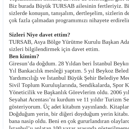
Biz burada Büyük TURSAB ailesinin fertleriyiz. B
sizlerde konuşun, tanışalım, dertleşelim, sizlerin d
çok fazla çalmadan programımızı nihayete erdireli
Sizleri Niye davet ettim?
TURSAB, Asya Bölge Yürütme Kurulu Başkan Ada
sizleri bilgilendirmek için davet ettim.
Ben kimim?
Giresun’da doğdum. 28 Yıldan beri İstanbul Beyko
Yıl Bankacılık mesleği yaptım. 5 yıl Beykoz Bele
Yardımcılığı ve İstanbul Büyük Şehir Belediye Mec
Sivil Toplum Kuruluşlarında, Sendikalarda, Spor K
Yöneticilik ve Başkanlık Görevlerim oldu. 2006 yı
Seyahat Acentası’nı kurdum ve 11 yıldır Turizm Se
gösteriyorum. Üç adet kitabım yayınlandı. Kitapla
Doğduğum yerin, bir diğeri doyduğum yerin kitabı.
bana nasip oldu. Beni en çok gururlandıran olaylard
İstanbul’u anlatan 100 yazar arasında gösterilmemd