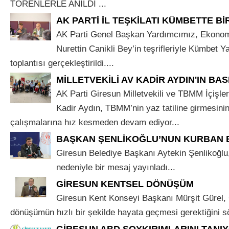
TÖRENLERLE ANILDI ...
AK PARTİ İL TEŞKİLATI KÜMBETTE B
AK Parti Genel Başkan Yardımcımız, Ekonom
Nurettin Canikli Bey’in teşrifleriyle Kümbet Ya
toplantısı gerçekleştirildi....
MİLLETVEKİLİ AV KADİR AYDIN'IN BAS
AK Parti Giresun Milletvekili ve TBMM İçişle
Kadir Aydın, TBMM’nin yaz tatiline girmesini
çalışmalarına hız kesmeden devam ediyor...
BAŞKAN ŞENLİKOĞLU’NUN KURBAN 
Giresun Belediye Başkanı Aytekin Şenlikoğl
nedeniyle bir mesaj yayınladı...
GİRESUN KENTSEL DÖNÜŞÜM
Giresun Kent Konseyi Başkanı Mürşit Gürel, 
dönüşümün hızlı bir şekilde hayata geçmesi gerektiğini sö
GİRESUN ABD SOYKIRIMLARINI TANIY