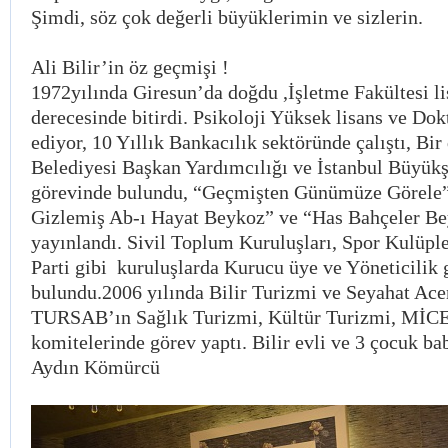
Şimdi, söz çok değerli büyüklerimin ve sizlerin.
Ali Bilir’in öz geçmişi !
1972yılında Giresun’da doğdu ,İşletme Fakültesi li
derecesinde bitirdi. Psikoloji Yüksek lisans ve Do
ediyor, 10 Yıllık Bankacılık sektöründe çalıştı, B
Belediyesi Başkan Yardımcılığı ve İstanbul Büyükş
görevinde bulundu, “Geçmişten Günümüze Görele”
Gizlemiş Ab-ı Hayat Beykoz” ve “Has Bahçeler Bey
yayınlandı. Sivil Toplum Kuruluşları, Spor Kulüple
Parti gibi kuruluşlarda Kurucu üye ve Yöneticilik 
bulundu.2006 yılında Bilir Turizmi ve Seyahat Ace
TURSAB’ın Sağlık Turizmi, Kültür Turizmi, MİCE
komitelerinde görev yaptı. Bilir evli ve 3 çocuk bab
Aydın Kömürcü