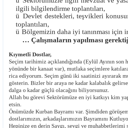
ü
Sektörümüzle ilgili mevzuat ve yasa 
ilgili bilgilendirme toplantıları,
ü
Devlet destekleri, teşvikleri konus
toplantıları,
ü
Bölgemizin daha iyi tanınması için i
… Çalışmaların yapılması gerektiğ
Kıymetli Dostlar,
Seçim tarihimiz açıklandığında (Eylül Ayının son h
yönünde bir kanaat var), mutlaka seçimlere katılar
rica ediyorum. Seçim günü iki saatinizi ayırarak 
gösterin. Bizler bir araya ne kadar kalabalık gelir
dalga o kadar güçlü olacağını biliyorsunuz.
Allah bu görevi Sektörümüze en iyi katkıyı kim ya
etsin.
Önümüzde Kurban Bayramı var. Şimdiden görüşe
dostlarımızın, arkadaşlarımızın Bayramını Kutluy
Hepinize en derin Saygı, sevgi ve muhabbetlerimi