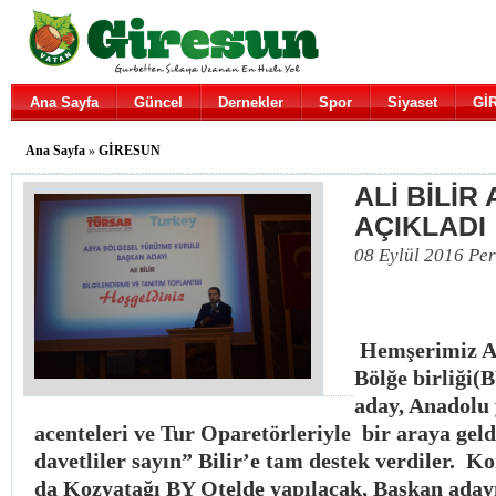
Ana Sayfa
Güncel
Dernekler
Spor
Siyaset
Gİ
Ana Sayfa
»
GİRESUN
ALİ BİLİR
AÇIKLADI
08 Eylül 2016 Pe
Hemşerimiz Al
Bölğe birliği(
aday, Anadolu 
acenteleri ve Tur Oparetörleriyle bir araya gel
davetliler sayın” Bilir’e tam destek verdiler. K
da Kozyatağı BY Otelde yapılacak, Başkan adayı 