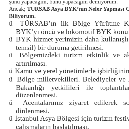
şunu yapacağım, bunu yapacağım demiyorum.
Ancak;
TURSAB Asya BYK’nın Neler Yapması G
Biliyorum.
ü
TÜRSAB’ın ilk Bölge Yürütme K
BYK’yı öncü ve lokomotif BYK konum
ü
BYK hizmet yerimizin daha kullanışlı 
temsil) bir duruma getirilmesi.
ü
Bölgemizdeki turizm etkinlik ve akt
artırılması.
ü
Kamu ve yerel yönetimlerle işbirliğinin 
ü
Bölge milletvekilleri, Belediyeler ve
Bakanlığı yetkilileri ile toplantıl
düzenlenmesi.
ü
Acentalarımız ziyaret edilerek so
dinlenmesi.
ü
İstanbul Asya Bölgesi için turizm festiv
çalışmaların başlatılması.