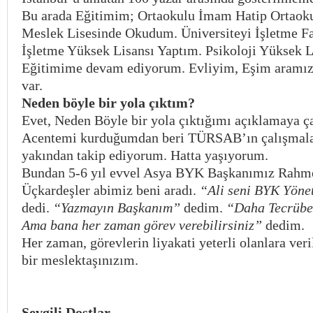
Bu arada Eğitimim; Ortaokulu İmam Hatip Ortaokul
Meslek Lisesinde Okudum. Üniversiteyi İşletme F
İşletme Yüksek Lisansı Yaptım. Psikoloji Yüksek L
Eğitimime devam ediyorum. Evliyim, Eşim aramı
var.
Neden böyle bir yola çıktım?
Evet, Neden Böyle bir yola çıktığımı açıklamaya ç
Acentemi kurduğumdan beri TÜRSAB’ın çalışmalar
yakından takip ediyorum. Hatta yaşıyorum.
Bundan 5-6 yıl evvel Asya BYK Başkanımız Rahme
Üçkardeşler abimiz beni aradı.
“Ali seni BYK Yöne
dedi.
“Yazmayın Başkanım”
dedim.
“Daha Tecrübel
Ama bana her zaman görev verebilirsiniz”
dedim.
Her zaman, görevlerin liyakati yeterli olanlara ve
bir meslektaşınızım.
Sevgili Dostlar,