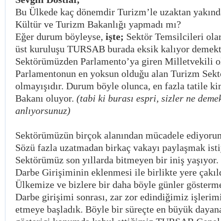
Bu Ülkede kaç dönemdir Turizm’le uzaktan yakında
Kültür ve Turizm Bakanlığı yapmadı mı?
Eğer durum böyleyse,
işte;
Sektör Temsilcileri olar
üst kuruluşu TURSAB burada eksik kalıyor demekt
Sektörümüzden Parlamento’ya giren Milletvekili 
Parlamentonun en yoksun olduğu alan Turizm Sektö
olmayışıdır. Durum böyle olunca, en fazla tatile k
Bakanı oluyor.
(tabi ki burası espri, sizler ne deme
anlıyorsunuz)
Sektörümüzün birçok alanından mücadele ediyoru
Sözü fazla uzatmadan birkaç vakayı paylaşmak ist
Sektörümüz son yıllarda bitmeyen bir iniş yaşıyor
Darbe Girişiminin eklenmesi ile birlikte yere çakıld
Ülkemize ve bizlere bir daha böyle günler gösterm
Darbe girişimi sonrası, zar zor edindiğimiz işlerimiz
etmeye başladık. Böyle bir süreçte en büyük dayan