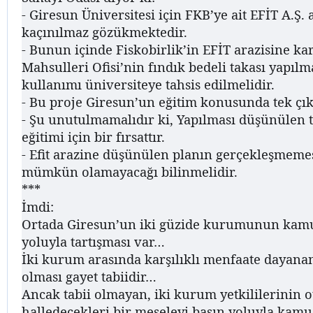
- Giresun Üniversitesi için FKB’ye ait EFİT A.Ş. 
kaçınılmaz gözükmektedir.
- Bunun içinde Fiskobirlik’in EFİT arazisine ka
Mahsulleri Ofisi’nin fındık bedeli takası yapılm
kullanımı üniversiteye tahsis edilmelidir.
- Bu proje Giresun’un eğitim konusunda tek çık
- Şu unutulmamalıdır ki, Yapılması düşünülen t
eğitimi için bir fırsattır.
- Efit arazine düşünülen planın gerçekleşmemesi
mümkün olamayacağı bilinmelidir.
***
İmdi:
Ortada Giresun’un iki güzide kurumunun kam
yoluyla tartışması var…
İki kurum arasında karşılıklı menfaate dayana
olması gayet tabiidir…
Ancak tabii olmayan, iki kurum yetkililerinin 
halledecekleri bir meseleyi basın yoluyla ka