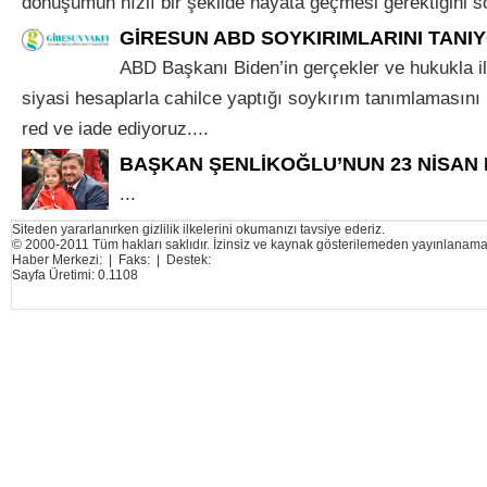
dönüşümün hızlı bir şekilde hayata geçmesi gerektiğini sö
GİRESUN ABD SOYKIRIMLARINI TANIY
ABD Başkanı Biden’in gerçekler ve hukukla 
siyasi hesaplarla cahilce yaptığı soykırım tanımlamasını n
red ve iade ediyoruz....
BAŞKAN ŞENLİKOĞLU’NUN 23 NİSAN 
...
Siteden yararlanırken gizlilik ilkelerini okumanızı tavsiye ederiz.
© 2000-2011 Tüm hakları saklıdır. İzinsiz ve kaynak gösterilemeden yayınlanama
Haber Merkezi: | Faks: | Destek:
Sayfa Üretimi: 0.1108