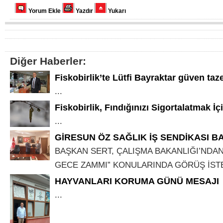
Yorum Ekle
Yazdır
Yukarı
Diğer Haberler:
Fiskobirlik’te Lütfi Bayraktar güven taz
...
Fiskobirlik, Fındığınızı Sigortalatmak İçin
...
GİRESUN ÖZ SAĞLIK İŞ SENDİKASI B
BAŞKAN SERT, ÇALIŞMA BAKANLIĞI’NDAN
GECE ZAMMI” KONULARINDA GÖRÜŞ İSTED
HAYVANLARI KORUMA GÜNÜ MESAJI
...