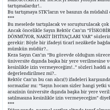
tartışmalardır!..
Bu tartışmaya STK’ların ve basının da müdahil
***
Bu meselede tartışılacak ve soruşturulacak çok
Ancak öncelikle Sayın Rektör Can’ın “FİSKOBİ
DÖNMÜYOR, NAKİT İHTİYAÇLARI VAR” sözleri
gerekir: Böyle bir ifadeyi ticarî nezâketle bağ
mümkün müdür?..
Keza Sayın Can’ın “Bu görevde olduğum sürece
üniversite dışında başka bir yere verilmesine v
kesinlikle izin vermeyeceğim!..” sözleri haddi a
değerlendirilmez mi?..
Rektör Can’ın bu can alıcı(!) ifadeleri karşısınd
sormazlar mı: “Sayın hocam sizler hangi yetki 
arazinin üniversite dışında başka bir yere ver
satılmasına kesinlikle izin vermeyeceğim” diye
***
Diğer yanda, normal şartlar altında taraf olmas