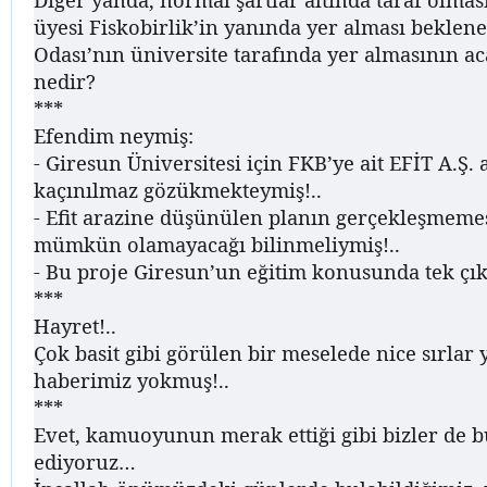
üyesi Fiskobirlik’in yanında yer alması beklen
Odası’nın üniversite tarafında yer almasının ac
nedir?
***
Efendim neymiş:
- Giresun Üniversitesi için FKB’ye ait EFİT A.Ş. 
kaçınılmaz gözükmekteymiş!..
- Efit arazine düşünülen planın gerçekleşmemesi
mümkün olamayacağı bilinmeliymiş!..
- Bu proje Giresun’un eğitim konusunda tek çık
***
Hayret!..
Çok basit gibi görülen bir meselede nice sırlar
haberimiz yokmuş!..
***
Evet, kamuoyunun merak ettiği gibi bizler de b
ediyoruz…