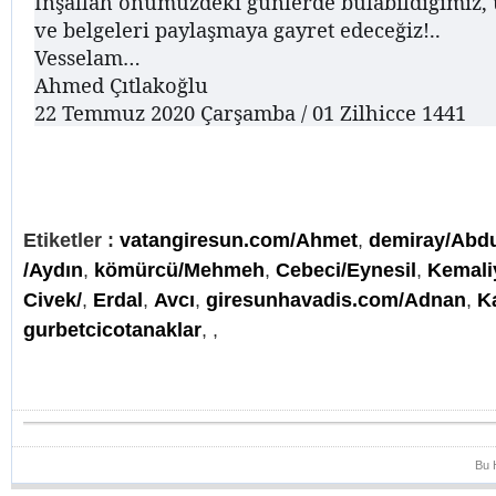
İnşallah önümüzdeki günlerde bulabildiğimiz, u
ve belgeleri paylaşmaya gayret edeceğiz!..
Vesselam…
Ahmed Çıtlakoğlu
22 Temmuz 2020 Çarşamba / 01 Zilhicce 1441
Etiketler :
vatangiresun.com/Ahmet
,
demiray/Abd
/Aydın
,
kömürcü/Mehmeh
,
Cebeci/Eynesil
,
Kemali
Civek/
,
Erdal
,
Avcı
,
giresunhavadis.com/Adnan
,
K
gurbetcicotanaklar
,
,
Bu 