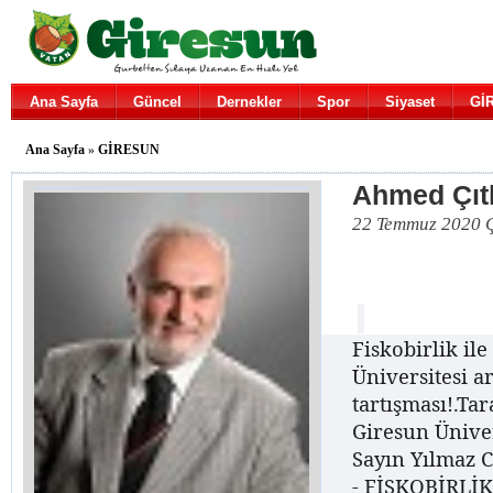
Ana Sayfa
Güncel
Dernekler
Spor
Siyaset
Gİ
Ana Sayfa
»
GİRESUN
Ahmed Çıt
22 Temmuz 2020 
Fiskobirlik il
Üniversitesi a
tartışması!.Tar
Giresun Üniver
Sayın Yılmaz C
- FİSKOBİRLİ