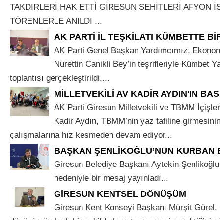
TAKDIRLERİ HAK ETTİ GİRESUN SEHİTLERİ AFYON İ
TÖRENLERLE ANILDI ...
AK PARTİ İL TEŞKİLATI KÜMBETTE B
AK Parti Genel Başkan Yardımcımız, Ekonom
Nurettin Canikli Bey’in teşrifleriyle Kümbet Ya
toplantısı gerçekleştirildi....
MİLLETVEKİLİ AV KADİR AYDIN'IN BAS
AK Parti Giresun Milletvekili ve TBMM İçişle
Kadir Aydın, TBMM’nin yaz tatiline girmesini
çalışmalarına hız kesmeden devam ediyor...
BAŞKAN ŞENLİKOĞLU’NUN KURBAN 
Giresun Belediye Başkanı Aytekin Şenlikoğl
nedeniyle bir mesaj yayınladı...
GİRESUN KENTSEL DÖNÜŞÜM
Giresun Kent Konseyi Başkanı Mürşit Gürel, 