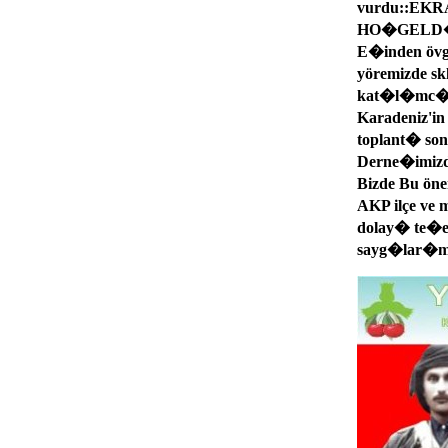
vurdu::EKR
HO�GELD�N�
E�inden övgü
yöremizde sk
kat�l�mc�la
Karadeniz'i
toplant� so
Derne�imizde
Bizde Bu öne
AKP ilçe ve m
dolay� te�ek
sayg�lar�m