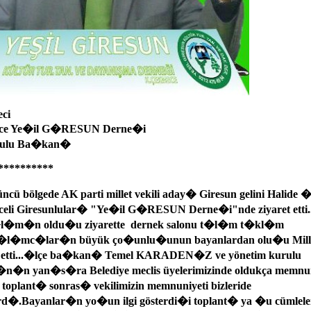
ci
ce Ye�il G�RESUN Derne�i
rulu Ba�kan�
**********
ncü bölgede AK parti millet vekili aday� Giresun gelini Hal
eli Giresunlular� "Ye�il G�RESUN Derne�i"nde ziyaret etti.
l�m�n oldu�u ziyarette dernek salonu t�l�m t�kl�m
�l�mc�lar�n büyük ço�unlu�unun bayanlardan olu�u Millet
etti...�lçe ba�kan� Temel KARADEN�Z ve yönetim kurulu
n�n yan�s�ra Belediye meclis üyelerimizinde oldukça memn
oplant� sonras� vekilimizin memnuniyeti bizleride
d�.Bayanlar�n yo�un ilgi gösterdi�i toplant� ya �u cümlel