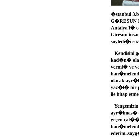
�stanbul 3.
G�RESUN Kül
Antalya'l� 
Giresun ins
söyledi�i söz
Kendisini g
kad�n� olar
vermi� ve ve
han�mefendi.
olarak ay
yaz�l� bir 
ile hitap et
Yengemizin 
ayr�lmas� b
geçen çal�
han�mefendi 
ederim..say