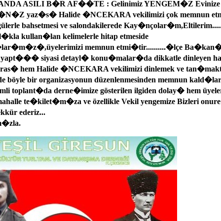
ANDA ASILI B�R AF��TE : Gelinimiz YENGEM�Z Evinize
Z yaz�s� Halide �NCEKARA vekilimizi çok memnun etmi
lerle bahsetmesi ve salondakilerede Kay�nçolar�m,Eltilerim......
l�kla kullan�lan kelimelerle hitap etmeside
r�m�z�,üyelerimizi memnun etmi�tir..........�lçe Ba�kan�
n yapt��� siyasi detayl� konu�malar�da dikkatle dinleyen
nras� hem Halide �NCEKARA vekilimizi dinlemek ve tan�mak
 böyle bir organizasyonun düzenlenmesinden memnun kald�lar.
mli toplant�da derne�imize gösterilen ilgiden dolay� hem üyele
ahalle te�kilet�m�za ve özellikle Vekil yengemize Bizleri onure 
kür ederiz...
�zla.