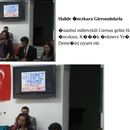
Halide �ncekara Giresunlularla
�stanbul milletvekili Giresun gelini H
�ncekara, K���k �ekmece Ye�il
Derne�ini ziyaret etti.