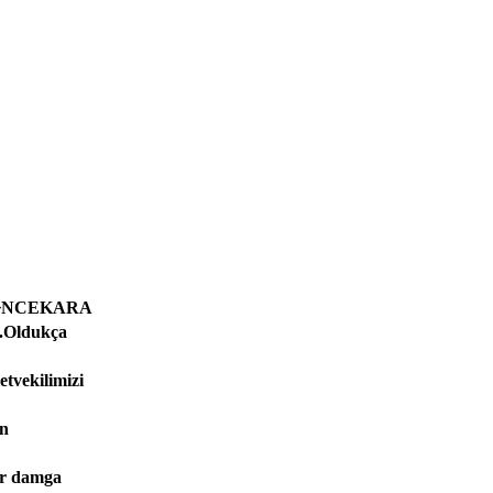
ide �NCEKARA
.Oldukça
vekilimizi
un
er damga