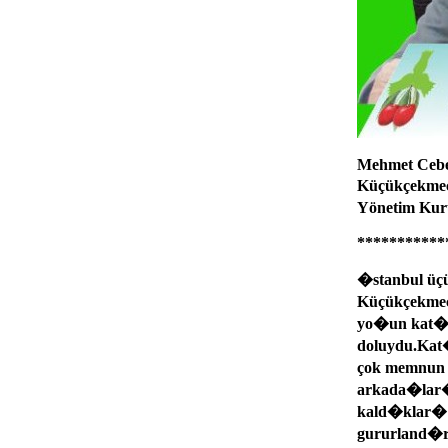
Mehmet Cebe
Küçükçekme
Yönetim Ku
***********
�stanbul üçü
Küçükçekmec
yo�un kat�
doluydu.Kat
çok memnun 
arkada�lar�
kald�klar� t
gururland�r