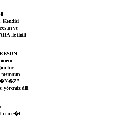
il
 Kendisi
resun ve
 ile ilgili
G�RESUN
 önem
gun bir
en memnun
LD�N�Z"
yöremiz dili
u
nda eme�i
�