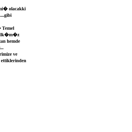
� olacakki
..gibi
 Temel
 halk�m�z
tan hemde
..
rimize ve
ettiklerinden