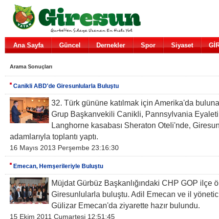
Ana Sayfa
Güncel
Dernekler
Spor
Siyaset
Gİ
Arama Sonuçları
Canikli ABD'de Giresunlularla Buluştu
32. Türk gününe katılmak için Amerika'da buluna
Grup Başkanvekili Canikli, Pannsylvania Eyaleti
Langhorne kasabası Sheraton Oteli'nde, Giresun'
adamlarıyla toplantı yaptı.
16 Mayıs 2013 Perşembe 23:16:30
Emecan, Hemşerileriyle Buluştu
Müjdat Gürbüz Başkanlığındaki CHP GOP ilçe ö
Giresunlularla buluştu. Adil Emecan ve il yönetici
Gülizar Emecan'da ziyarette hazır bulundu.
15 Ekim 2011 Cumartesi 12:51:45