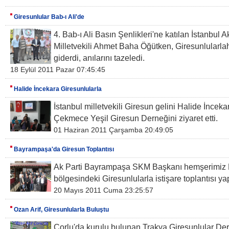
Giresunlular Bab-ı Ali'de
4. Bab-ı Ali Basın Şenlikleri'ne katılan İstanbul A
Milletvekili Ahmet Baha Öğütken, Giresunlularla
giderdi, anılarını tazeledi.
18 Eylül 2011 Pazar 07:45:45
Halide İncekara Giresunlularla
İstanbul milletvekili Giresun gelini Halide İncek
Çekmece Yeşil Giresun Derneğini ziyaret etti.
01 Haziran 2011 Çarşamba 20:49:05
Bayrampaşa'da Giresun Toplantısı
Ak Parti Bayrampaşa SKM Başkanı hemşerimiz 
bölgesindeki Giresunlularla istişare toplantısı yap
20 Mayıs 2011 Cuma 23:25:57
Ozan Arif, Giresunlularla Buluştu
Çorlu'da kurulu bulunan Trakya Giresunlular De