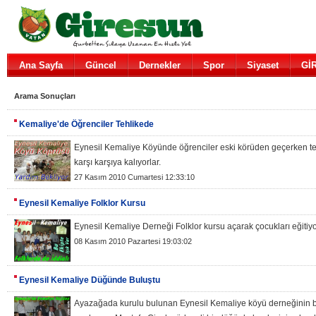
Ana Sayfa
Güncel
Dernekler
Spor
Siyaset
Gİ
Arama Sonuçları
Kemaliye'de Öğrenciler Tehlikede
Eynesil Kemaliye Köyünde öğrenciler eski körüden geçerken teh
karşı karşıya kalıyorlar.
27 Kasım 2010 Cumartesi 12:33:10
Eynesil Kemaliye Folklor Kursu
Eynesil Kemaliye Derneği Folklor kursu açarak çocukları eğitiyo
08 Kasım 2010 Pazartesi 19:03:02
Eynesil Kemaliye Düğünde Buluştu
Ayazağada kurulu bulunan Eynesil Kemaliye köyü derneğinin 