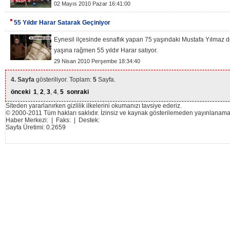
02 Mayıs 2010 Pazar 16:41:00
55 Yıldır Harar Satarak Geçiniyor
Eynesil ilçesinde esnaflık yapan 75 yaşındaki Mustafa Yılmaz d
yaşına rağmen 55 yıldır Harar satıyor.
29 Nisan 2010 Perşembe 18:34:40
4. Sayfa
gösteriliyor. Toplam:
5
Sayfa.
önceki
1
,
2
,
3
,
4
,
5
sonraki
Siteden yararlanırken gizlilik ilkelerini okumanızı tavsiye ederiz.
© 2000-2011 Tüm hakları saklıdır. İzinsiz ve kaynak gösterilemeden yayınlanama
Haber Merkezi: | Faks: | Destek:
Sayfa Üretimi: 0.2659