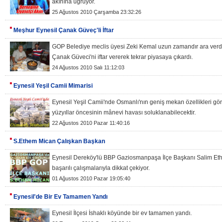
akınına uğruyor.
25 Ağustos 2010 Çarşamba 23:32:26
Meşhur Eynesil Çanak Güveç'li İftar
GOP Belediye meclis üyesi Zeki Kemal uzun zamandır ara verd
Çanak Güveci'ni iftar vererek tekrar piyasaya çıkardı.
24 Ağustos 2010 Salı 11:12:03
Eynesil Yeşil Camii Mimarisi
Eynesil Yeşil Camii'nde Osmanlı'nın geniş mekan özellikleri gö
yüzyıllar öncesinin mânevi havası soluklanabilecektir.
22 Ağustos 2010 Pazar 11:40:16
S.Ethem Mican Çalışkan Başkan
Eynesil Dereköy'lü BBP Gaziosmanpaşa İlçe Başkanı Salim E
başarılı çalışmalarıyla dikkat çekiyor.
01 Ağustos 2010 Pazar 19:05:40
Eynesil'de Bir Ev Tamamen Yandı
Eynesil İlçesi İshaklı köyünde bir ev tamamen yandı.