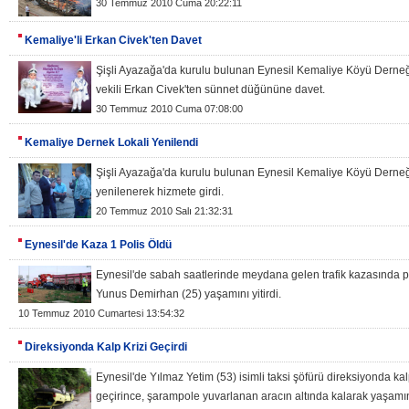
30 Temmuz 2010 Cuma 20:22:11
Kemaliye'li Erkan Civek'ten Davet
Şişli Ayazağa'da kurulu bulunan Eynesil Kemaliye Köyü Derne
vekili Erkan Civek'ten sünnet düğününe davet.
30 Temmuz 2010 Cuma 07:08:00
Kemaliye Dernek Lokali Yenilendi
Şişli Ayazağa'da kurulu bulunan Eynesil Kemaliye Köyü Derneği
yenilenerek hizmete girdi.
20 Temmuz 2010 Salı 21:32:31
Eynesil'de Kaza 1 Polis Öldü
Eynesil'de sabah saatlerinde meydana gelen trafik kazasında 
Yunus Demirhan (25) yaşamını yitirdi.
10 Temmuz 2010 Cumartesi 13:54:32
Direksiyonda Kalp Krizi Geçirdi
Eynesil'de Yılmaz Yetim (53) isimli taksi şöfürü direksiyonda kalp
geçirince, şarampole yuvarlanan aracın altında kalarak yaşamını 