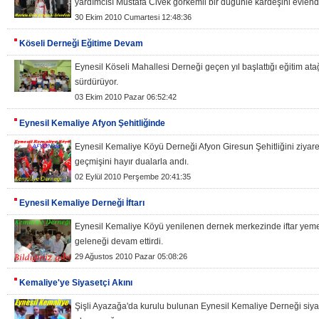
yardımcısı Mustafa Civek görkemli bir düğünle kardeşini evlendi
30 Ekim 2010 Cumartesi 12:48:36
Köseli Derneği Eğitime Devam
Eynesil Köseli Mahallesi Derneği geçen yıl başlattığı eğitim atağ
sürdürüyor.
03 Ekim 2010 Pazar 06:52:42
Eynesil Kemaliye Afyon Şehitliğinde
Eynesil Kemaliye Köyü Derneği Afyon Giresun Şehitliğini ziyar
geçmişini hayır dualarla andı.
02 Eylül 2010 Perşembe 20:41:35
Eynesil Kemaliye Derneği İftarı
Eynesil Kemaliye Köyü yenilenen dernek merkezinde iftar yeme
geleneği devam ettirdi.
29 Ağustos 2010 Pazar 05:08:26
Kemaliye'ye Siyasetçi Akını
Şişli Ayazağa'da kurulu bulunan Eynesil Kemaliye Derneği siyas