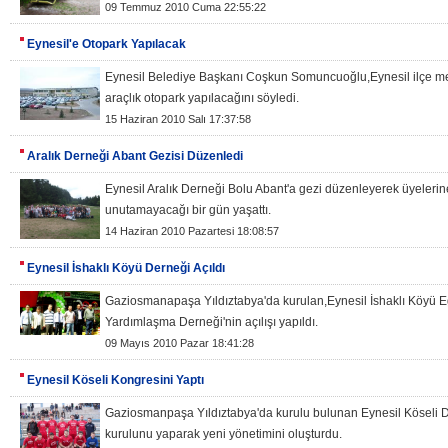
09 Temmuz 2010 Cuma 22:55:22
Eynesil'e Otopark Yapılacak
Eynesil Belediye Başkanı Coşkun Somuncuoğlu,Eynesil ilçe m
araçlık otopark yapılacağını söyledi.
15 Haziran 2010 Salı 17:37:58
Aralık Derneği Abant Gezisi Düzenledi
Eynesil Aralık Derneği Bolu Abant'a gezi düzenleyerek üyelerin
unutamayacağı bir gün yaşattı.
14 Haziran 2010 Pazartesi 18:08:57
Eynesil İshaklı Köyü Derneği Açıldı
Gaziosmanapaşa Yıldıztabya'da kurulan,Eynesil İshaklı Köyü Eğ
Yardımlaşma Derneği'nin açılışı yapıldı.
09 Mayıs 2010 Pazar 18:41:28
Eynesil Köseli Kongresini Yaptı
Gaziosmanpaşa Yıldıztabya'da kurulu bulunan Eynesil Köseli 
kurulunu yaparak yeni yönetimini oluşturdu.