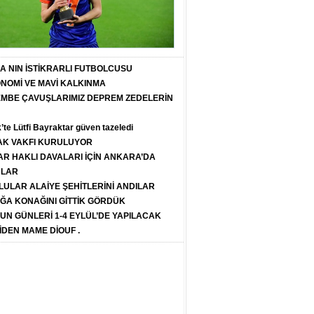
T A NIN İSTİKRARLI FUTBOLCUSU
ONOMİ VE MAVİ KALKINMA
PEMBE ÇAVUŞLARIMIZ DEPREM ZEDELERİN
k’te Lütfi Bayraktar güven tazeledi
K VAKFI KURULUYOR
R HAKLI DAVALARI İÇİN ANKARA’DA
ULAR
LULAR ALAİYE ŞEHİTLERİNİ ANDILAR
ĞA KONAĞINI GİTTİK GÖRDÜK
SUN GÜNLERİ 1-4 EYLÜL’DE YAPILACAK
İDEN MAME DİOUF .