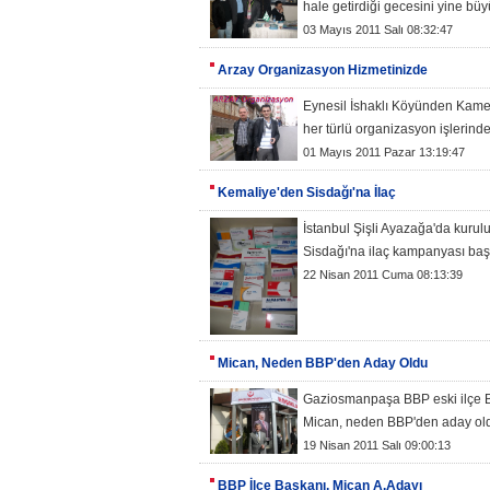
hale getirdiği gecesini yine büyü
03 Mayıs 2011 Salı 08:32:47
Arzay Organizasyon Hizmetinizde
Eynesil İshaklı Köyünden Kame
her türlü organizasyon işlerind
01 Mayıs 2011 Pazar 13:19:47
Kemaliye'den Sisdağı'na İlaç
İstanbul Şişli Ayazağa'da kuru
Sisdağı'na ilaç kampanyası başl
22 Nisan 2011 Cuma 08:13:39
Mican, Neden BBP'den Aday Oldu
Gaziosmanpaşa BBP eski ilçe B
Mican, neden BBP'den aday oldu
19 Nisan 2011 Salı 09:00:13
BBP İlçe Başkanı, Mican A.Adayı