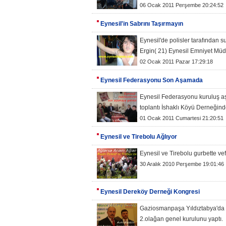
06 Ocak 2011 Perşembe 20:24:52
Eynesil'in Sabrını Taşırmayın
Eynesil'de polisler tarafından 
Ergin( 21) Eynesil Emniyet Müd
02 Ocak 2011 Pazar 17:29:18
Eynesil Federasyonu Son Aşamada
Eynesil Federasyonu kuruluş a
toplantı İshaklı Köyü Derneğinde
01 Ocak 2011 Cumartesi 21:20:51
Eynesil ve Tirebolu Ağlıyor
Eynesil ve Tirebolu gurbette vef
30 Aralık 2010 Perşembe 19:01:46
Eynesil Dereköy Derneği Kongresi
Gaziosmanpaşa Yıldıztabya'da 
2.olağan genel kurulunu yaptı.