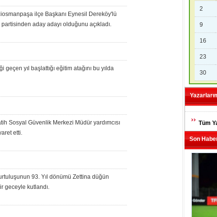
2
aziosmanpaşa ilçe Başkanı Eynesil Dereköy'lü
partisinden aday adayı olduğunu açıkladı.
9
16
23
 geçen yıl başlattığı eğitim atağını bu yılda
30
Yazarları
atih Sosyal Güvenlik Merkezi Müdür yardımcısı
Tüm Ya
ret etti.
Son Haber
urtuluşunun 93. Yıl dönümü Zettina düğün
 geceyle kutlandı.