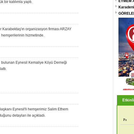
EYMEM A
k bir katılımla yaptı.
Karadeni
GÖRELEN
r Karabektaş'ın organizasyon firması ARZAY
e hemşerilerinin hizmetinde.
lu bulunan Eynesil Kemaliye Köyü Derneği
attı.
Etkinli
aşkanı Eynesil'li hemşerimiz Salim Ethem
ğunu detayları ile açıkladı.
Pz