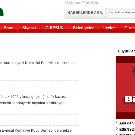
08 Ağustos 2026 07:08
HABERLERDE ARA:
Spor
Siyaset
GİRESUN
Belediyeler
İlçeler
Gires
Duyurular
m kurulu üyesi Naim Kul Böbrek nakli sonrası
lmaz 1995 yılında geçirdiği trafik kazası
erlekli sandalyede hayatını sürdürüyor.
Ada dan 
ESENYU
an Eynesil Kemaliye Köyü Derneği geleneksel