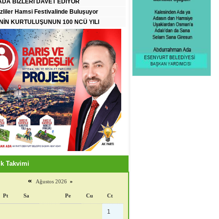
DA BİZLERİ DAVET EDİYOR
zliler Hamsi Festivalinde Buluşuyor
İN KURTULUŞUNUN 100 NCÜ YILI
k Takvimi
«
Ağustos 2026
»
Pt
Sa
Pe
Cu
Ct
1