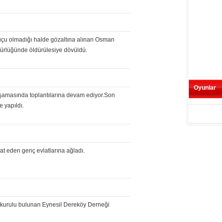
suçu olmadığı halde gözaltına alınan Osman
ürlüğünde öldürülesiye dövüldü.
Oyunlar
şamasında toplantılarına devam ediyor.Son
 yapıldı.
at eden genç evlatlarına ağladı.
kurulu bulunan Eynesil Dereköy Derneği