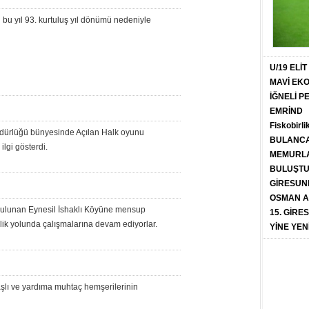
bu yıl 93. kurtuluş yıl dönümü nedeniyle
U/19 ELİ
MAVİ EK
İĞNELİ 
EMRİND
Fiskobirli
üdürlüğü bünyesinde Açılan Halk oyunu
BULANCA
lgi gösterdi.
MEMURLA
BULUŞT
GİRESUN
OSMAN A
e bulunan Eynesil İshaklı Köyüne mensup
15. GİRE
rlik yolunda çalışmalarına devam ediyorlar.
YİNE YEN
aşlı ve yardıma muhtaç hemşerilerinin