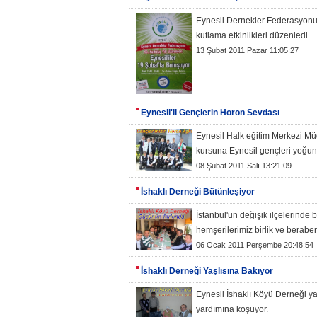
Eynesil Dernekler Federasyonu 
kutlama etkinlikleri düzenledi.
13 Şubat 2011 Pazar 11:05:27
Eynesil'li Gençlerin Horon Sevdası
Eynesil Halk eğitim Merkezi M
kursuna Eynesil gençleri yoğun i
08 Şubat 2011 Salı 13:21:09
İshaklı Derneği Bütünleşiyor
İstanbul'un değişik ilçelerind
hemşerilerimiz birlik ve berabe
06 Ocak 2011 Perşembe 20:48:54
İshaklı Derneği Yaşlısına Bakıyor
Eynesil İshaklı Köyü Derneği y
yardımına koşuyor.