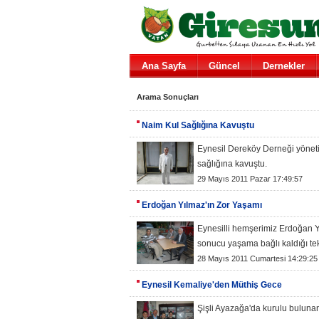
Ana Sayfa
Güncel
Dernekler
Arama Sonuçları
Naim Kul Sağlığına Kavuştu
Eynesil Dereköy Derneği yöneti
sağlığına kavuştu.
29 Mayıs 2011 Pazar 17:49:57
Erdoğan Yılmaz'ın Zor Yaşamı
Eynesilli hemşerimiz Erdoğan Yı
sonucu yaşama bağlı kaldığı tek
28 Mayıs 2011 Cumartesi 14:29:25
Eynesil Kemaliye'den Müthiş Gece
Şişli Ayazağa'da kurulu bulun