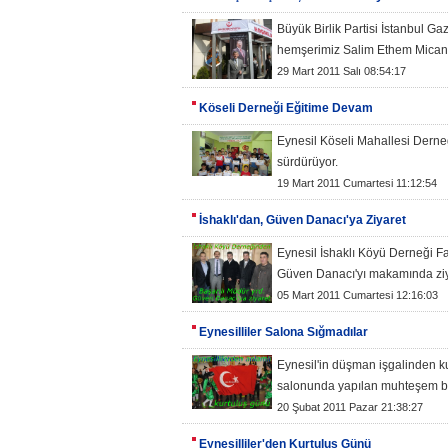
Büyük Birlik Partisi İstanbul G
hemşerimiz Salim Ethem Mican 
29 Mart 2011 Salı 08:54:17
Köseli Derneği Eğitime Devam
Eynesil Köseli Mahallesi Derneği
sürdürüyor.
19 Mart 2011 Cumartesi 11:12:54
İshaklı'dan, Güven Danacı'ya Ziyaret
Eynesil İshaklı Köyü Derneği F
Güven Danacı'yı makamında ziya
05 Mart 2011 Cumartesi 12:16:03
Eynesilliler Salona Sığmadılar
Eynesil'in düşman işgalinden k
salonunda yapılan muhteşem bir
20 Şubat 2011 Pazar 21:38:27
Eynesilliler'den Kurtuluş Günü